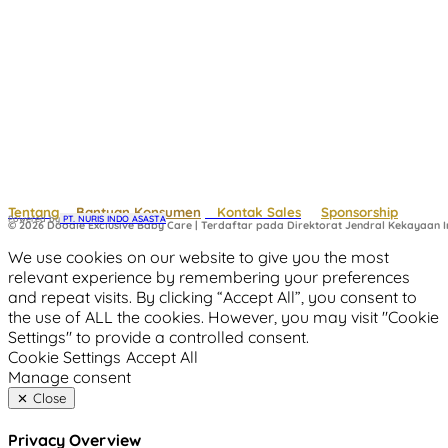
Tentang
Bantuan Konsumen
Kontak Sales
Sponsorship
Powered by
 PT. NURIS INDO ASASTA
© 2026 Doodle Exclusive Baby Care | Terdaftar pada Direktorat Jendral Kekayaan In
We use cookies on our website to give you the most
relevant experience by remembering your preferences
and repeat visits. By clicking “Accept All”, you consent to
the use of ALL the cookies. However, you may visit "Cookie
Settings" to provide a controlled consent.
Cookie Settings
Accept All
Manage consent
Close
Privacy Overview