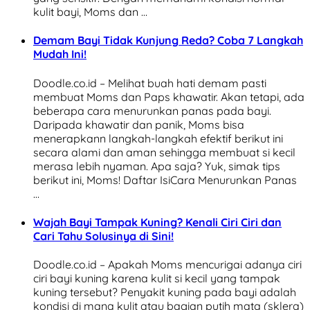
kulit bayi, Moms dan …
Demam Bayi Tidak Kunjung Reda? Coba 7 Langkah
Mudah Ini!
Doodle.co.id – Melihat buah hati demam pasti
membuat Moms dan Paps khawatir. Akan tetapi, ada
beberapa cara menurunkan panas pada bayi.
Daripada khawatir dan panik, Moms bisa
menerapkann langkah-langkah efektif berikut ini
secara alami dan aman sehingga membuat si kecil
merasa lebih nyaman. Apa saja? Yuk, simak tips
berikut ini, Moms! Daftar IsiCara Menurunkan Panas
…
Wajah Bayi Tampak Kuning? Kenali Ciri Ciri dan
Cari Tahu Solusinya di Sini!
Doodle.co.id – Apakah Moms mencurigai adanya ciri
ciri bayi kuning karena kulit si kecil yang tampak
kuning tersebut? Penyakit kuning pada bayi adalah
kondisi di mana kulit atau bagian putih mata (sklera)