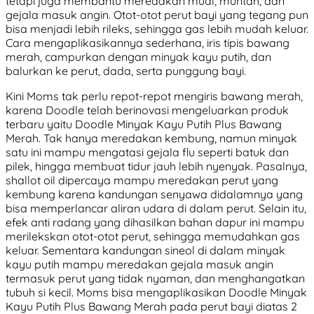
tetapi juga membantu meredakan mual, muntah, dan
gejala masuk angin. Otot-otot perut bayi yang tegang pun
bisa menjadi lebih rileks, sehingga gas lebih mudah keluar.
Cara mengaplikasikannya sederhana, iris tipis bawang
merah, campurkan dengan minyak kayu putih, dan
balurkan ke perut, dada, serta punggung bayi.
Kini Moms tak perlu repot-repot mengiris bawang merah,
karena Doodle telah berinovasi mengeluarkan produk
terbaru yaitu Doodle Minyak Kayu Putih Plus Bawang
Merah. Tak hanya meredakan kembung, namun minyak
satu ini mampu mengatasi gejala flu seperti batuk dan
pilek, hingga membuat tidur jauh lebih nyenyak. Pasalnya,
shallot oil dipercaya mampu meredakan perut yang
kembung karena kandungan senyawa didalamnya yang
bisa memperlancar aliran udara di dalam perut. Selain itu,
efek anti radang yang dihasilkan bahan dapur ini mampu
merilekskan otot-otot perut, sehingga memudahkan gas
keluar. Sementara kandungan sineol di dalam minyak
kayu putih mampu meredakan gejala masuk angin
termasuk perut yang tidak nyaman, dan menghangatkan
tubuh si kecil. Moms bisa mengaplikasikan Doodle Minyak
Kayu Putih Plus Bawang Merah pada perut bayi diatas 2