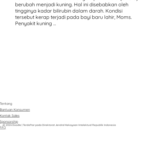
berubah menjadi kuning. Hal ini disebabkan oleh
tingginya kadar bilirubin dalam darah. Kondisi
tersebut kerap terjadi pada bayi baru lahir, Moms.
Penyakit kuning …
Tentang
Bantuan Konsumen
Kontak Sales
Sponsorship
@ 2026 Doodle | Terdaftar pada Direktorat Jendral Kekayaan Intelektual Republik Indonesia
FAQ