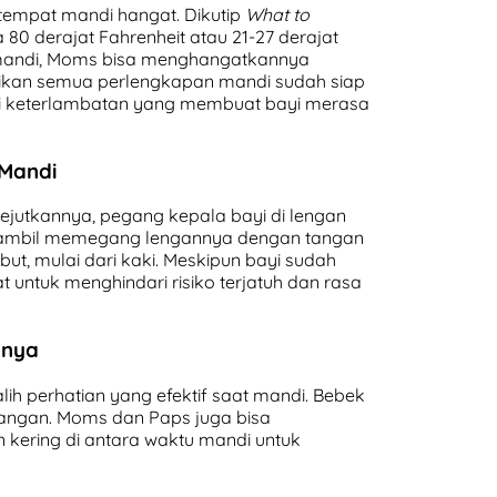
tempat mandi hangat. Dikutip
What to
 80 derajat Fahrenheit atau 21-27 derajat
 mandi, Moms bisa menghangatkannya
ikan semua perlengkapan mandi sudah siap
ri keterlambatan yang membuat bayi merasa
Mandi
utkannya, pegang kepala bayi di lengan
 sambil memegang lengannya dengan tangan
t, mulai dari kaki. Meskipun bayi sudah
t untuk menghindari risiko terjatuh dan rasa
nnya
h perhatian yang efektif saat mandi. Bebek
angan. Moms dan Paps juga bisa
 kering di antara waktu mandi untuk