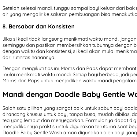
Setelah selesai mandi, tunggu sampai bayi keluar dari b
air yang mengalir ke saluran pembuangan bisa menakutka
8. Bersabar dan Konsisten
Jika si kecil tidak langsung menikmati waktu mandi, jangan
seminggu dan pastikan membersihkan tubuhnya dengan ba
dengan waktu dan konsistensi, si kecil akan mulai menikm
dari rutinitas hariannya.
Dengan mengikuti tips ini, Moms dan Paps dapat membantu 
mulai menikmati waktu mandi. Setiap bayi berbeda, jadi pe
Moms dan Paps untuk menjadikan waktu mandi pengalam
Mandi dengan Doodle Baby Gentle W
Salah satu pilihan yang sangat baik untuk sabun bayi adal
dirancang khusus untuk bayi, tanpa busa, mudah dibilas, 
tea yang lembut dan menyegarkan. Formulanya dapat digu
menjadikannya praktis untuk digunakan terutama saat bepe
Doodle Baby Gentle Wash aman digunakan oleh bayi yang bar