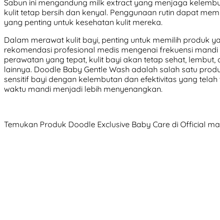
Sabun ini mengandung milk extract yang menjaga kelembu
kulit tetap bersih dan kenyal. Penggunaan rutin dapat me
yang penting untuk kesehatan kulit mereka.
Dalam merawat kulit bayi, penting untuk memilih produk y
rekomendasi profesional medis mengenai frekuensi mand
perawatan yang tepat, kulit bayi akan tetap sehat, lembut, dan
lainnya. Doodle Baby Gentle Wash adalah salah satu prod
sensitif bayi dengan kelembutan dan efektivitas yang telah
waktu mandi menjadi lebih menyenangkan.
Temukan Produk Doodle Exclusive Baby Care di Official m