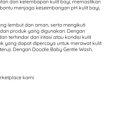
tan dan kelembapan kulit bayi, memastikan
mbantu menjaga keseimbangan pH kulit bayi,
ang lembut dan aman, serta mengikuti
i dan produk yang digunakan. Dengan
 terhindar dari iritasi atau kondisi kulit
uk yang dapat dipercaya untuk merawat kulit
 teruji. Dengan Doodle Baby Gentle Wash,
arketplace kami