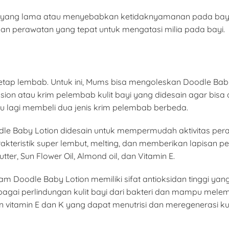
ktu yang lama atau menyebabkan ketidaknyamanan pada bayi
n perawatan yang tepat untuk mengatasi milia pada bayi.
tetap lembab. Untuk ini, Mums bisa mengoleskan Doodle Baby L
ion atau krim pelembab kulit bayi yang didesain agar bisa
u lagi membeli dua jenis krim pelembab berbeda.
oodle Baby Lotion didesain untuk mempermudah aktivitas pe
karakteristik super lembut, melting, dan memberikan lapisan
ter, Sun Flower Oil, Almond oil, dan Vitamin E.
 Doodle Baby Lotion memiliki sifat antioksidan tinggi yang
ebagai perlindungan kulit bayi dari bakteri dan mampu melem
vitamin E dan K yang dapat menutrisi dan meregenerasi kulit 