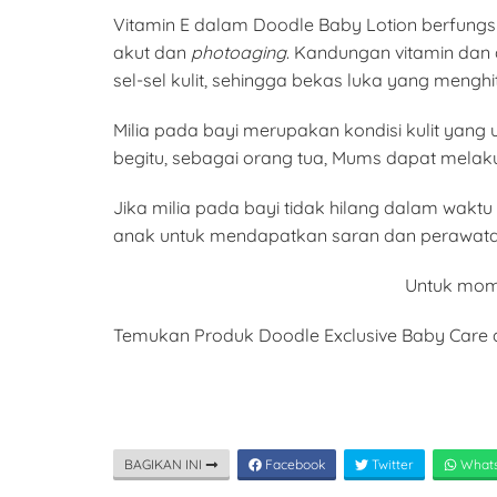
Vitamin E dalam Doodle Baby Lotion berfungsi
akut dan
photoaging
. Kandungan vitamin dan 
sel-sel kulit, sehingga bekas luka yang mengh
Milia pada bayi merupakan kondisi kulit yan
begitu, sebagai orang tua, Mums dapat melak
Jika milia pada bayi tidak hilang dalam wa
anak untuk mendapatkan saran dan perawata
Untuk moms
Temukan Produk Doodle Exclusive Baby Care d
BAGIKAN INI
Facebook
Twitter
What