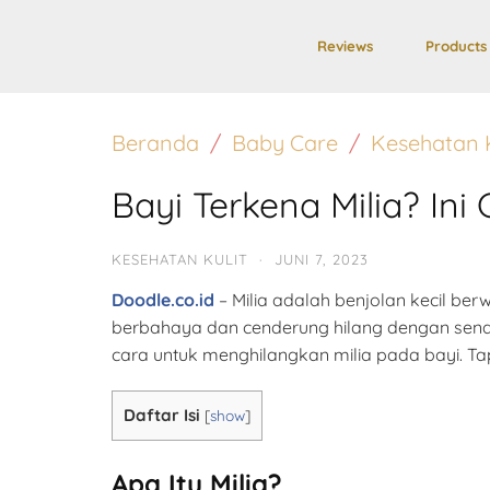
Reviews
Products
Beranda
Baby Care
Kesehatan K
Bayi Terkena Milia? I
KESEHATAN KULIT
·
JUNI 7, 2023
Doodle.co.id
– Milia adalah benjolan kecil ber
berbahaya dan cenderung hilang dengan send
cara untuk menghilangkan milia pada bayi. Tap
Daftar Isi
[
show
]
Apa Itu Milia?