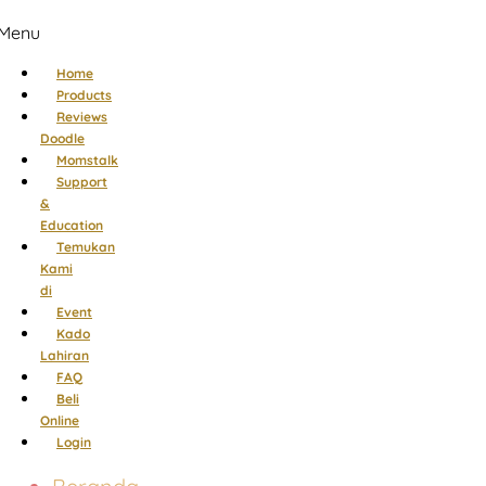
Menu
Home
Products
Reviews
Doodle
Momstalk
Support
&
Education
Temukan
Kami
di
Event
Kado
Lahiran
FAQ
Beli
Online
Login