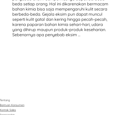
beda setiap orang. Hal ini dikarenakan bermacam
bahan kimia bisa saja mempengaruhi kulit secara
berbeda-beda. Gejala eksim pun dapat muncul
seperti kulit gatal dan kering hingga pecah-pecah,
karena paparan bahan kimia sehari-hari, udara
yang dihirup maupun produk-produk keseharian.
Sebenarnya apa penyebab eksim …
Tentang
Bantuan Konsumen
Kontak Sales
Sponsorship