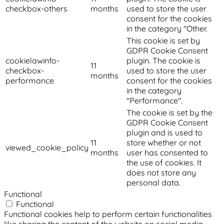
checkbox-others
months
used to store the user
consent for the cookies
in the category "Other.
This cookie is set by
GDPR Cookie Consent
cookielawinfo-
plugin. The cookie is
11
checkbox-
used to store the user
months
performance
consent for the cookies
in the category
"Performance".
The cookie is set by the
GDPR Cookie Consent
plugin and is used to
11
store whether or not
viewed_cookie_policy
months
user has consented to
the use of cookies. It
does not store any
personal data.
Functional
Functional
Functional cookies help to perform certain functionalities