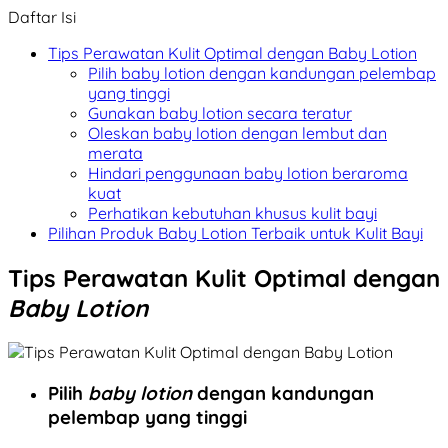
Daftar Isi
Tips Perawatan Kulit Optimal dengan Baby Lotion
Pilih baby lotion dengan kandungan pelembap
yang tinggi
Gunakan baby lotion secara teratur
Oleskan baby lotion dengan lembut dan
merata
Hindari penggunaan baby lotion beraroma
kuat
Perhatikan kebutuhan khusus kulit bayi
Pilihan Produk Baby Lotion Terbaik untuk Kulit Bayi
Tips Perawatan Kulit Optimal dengan
Baby Lotion
Pilih
baby lotion
dengan kandungan
pelembap yang tinggi