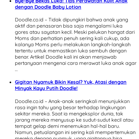
Bye-Bye Bekas Luka! Tips Perawatan Kulit Anak
dengan Doodle Baby Lotion
Doodle.co.id – Tidak dipungkiri bahwa anak yang
aktif dan penasaran bisa saja mengalami luka
gores atau sayatan kecil. Meski pelukan hangat dari
Moms dan perhatian penuh sering kali cukup, ada
kalanya Moms perlu melakukan langkah-langkah
tertentu untuk memastikan luka sembuh dengan
benar. Artikel Doodle kali ini akan menjawab
pertanyaan mengenai cara merawat luka anak agar
…
Gigitan Nyamuk Bikin Kesal? Yuk, Atasi dengan
Minyak Kayu Putih Doodle!
Doodle.co.id – Anak-anak seringkali menunjukkan
rasa ingin tahu yang besar terhadap lingkungan
sekitar mereka. Saat ia mengeksplor dunia, tak
jarang mereka menyusup ke sudut-sudut kecil atau
tempat gelap demi menemukan hal-hal baru.
Namun, petualangan ini sering kali mempertemukan
mereka dengan nyamuk, yang gigitannya bisa