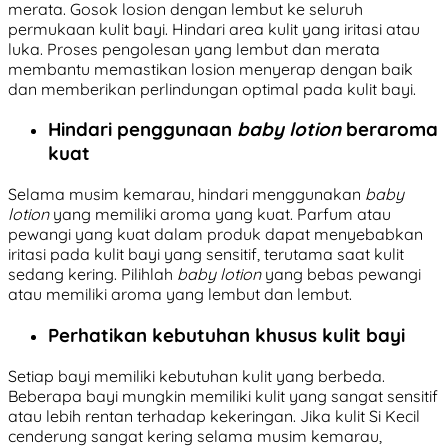
merata. Gosok losion dengan lembut ke seluruh
permukaan kulit bayi. Hindari area kulit yang iritasi atau
luka. Proses pengolesan yang lembut dan merata
membantu memastikan losion menyerap dengan baik
dan memberikan perlindungan optimal pada kulit bayi.
Hindari penggunaan
baby lotion
beraroma
kuat
Selama musim kemarau, hindari menggunakan
baby
lotion
yang memiliki aroma yang kuat. Parfum atau
pewangi yang kuat dalam produk dapat menyebabkan
iritasi pada kulit bayi yang sensitif, terutama saat kulit
sedang kering. Pilihlah
baby lotion
yang bebas pewangi
atau memiliki aroma yang lembut dan lembut.
Perhatikan kebutuhan khusus kulit bayi
Setiap bayi memiliki kebutuhan kulit yang berbeda.
Beberapa bayi mungkin memiliki kulit yang sangat sensitif
atau lebih rentan terhadap kekeringan. Jika kulit Si Kecil
cenderung sangat kering selama musim kemarau,