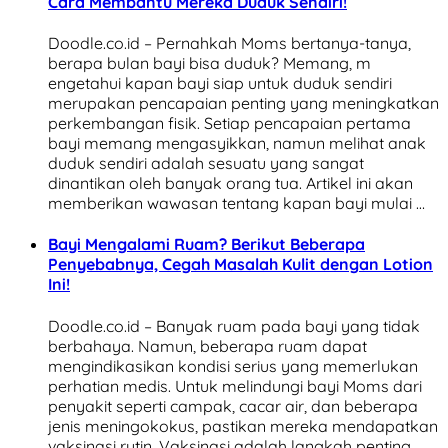
Cara Membantu Mereka Duduk Sendiri!
Doodle.co.id – Pernahkah Moms bertanya-tanya,
berapa bulan bayi bisa duduk? Memang, m
engetahui kapan bayi siap untuk duduk sendiri
merupakan pencapaian penting yang meningkatkan
perkembangan fisik. Setiap pencapaian pertama
bayi memang mengasyikkan, namun melihat anak
duduk sendiri adalah sesuatu yang sangat
dinantikan oleh banyak orang tua. Artikel ini akan
memberikan wawasan tentang kapan bayi mulai …
Bayi Mengalami Ruam? Berikut Beberapa
Penyebabnya, Cegah Masalah Kulit dengan Lotion
Ini!
Doodle.co.id – Banyak ruam pada bayi yang tidak
berbahaya. Namun, beberapa ruam dapat
mengindikasikan kondisi serius yang memerlukan
perhatian medis. Untuk melindungi bayi Moms dari
penyakit seperti campak, cacar air, dan beberapa
jenis meningokokus, pastikan mereka mendapatkan
vaksinasi rutin. Vaksinasi adalah langkah penting