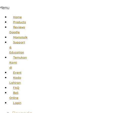
Menu
Home
Products
Reviews
Doodle
Momstalk
Support
&
Education
Temukan
Kami
di
Event
Kado
Lahiran
FAQ
Beli
Online
Login