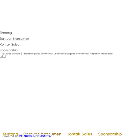
Tentang
Bantuan Konsumen
Kontak Sales
Sponsorship
@ 2026 Doodle | Terdaftar pada Direktorat Jendral Kekayaan Intelektual Republik Indonesia
FAQ
Tentang
Bantuan Konsumen
Kontak Sales
Sponsorship
Powered by
 PT. NURIS INDO ASASTA