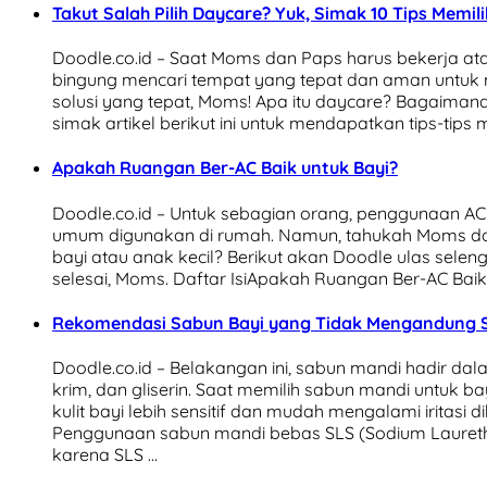
Takut Salah Pilih Daycare? Yuk, Simak 10 Tips Memili
Doodle.co.id – Saat Moms dan Paps harus bekerja at
bingung mencari tempat yang tepat dan aman untuk m
solusi yang tepat, Moms! Apa itu daycare? Bagaimana 
simak artikel berikut ini untuk mendapatkan tips-tip
Apakah Ruangan Ber-AC Baik untuk Bayi?
Doodle.co.id – Untuk sebagian orang, penggunaan AC 
umum digunakan di rumah. Namun, tahukah Moms da
bayi atau anak kecil? Berikut akan Doodle ulas selen
selesai, Moms. Daftar IsiApakah Ruangan Ber-AC Bai
Rekomendasi Sabun Bayi yang Tidak Mengandung 
Doodle.co.id – Belakangan ini, sabun mandi hadir dala
krim, dan gliserin. Saat memilih sabun mandi untuk ba
kulit bayi lebih sensitif dan mudah mengalami iritasi
Penggunaan sabun mandi bebas SLS (Sodium Laureth S
karena SLS …