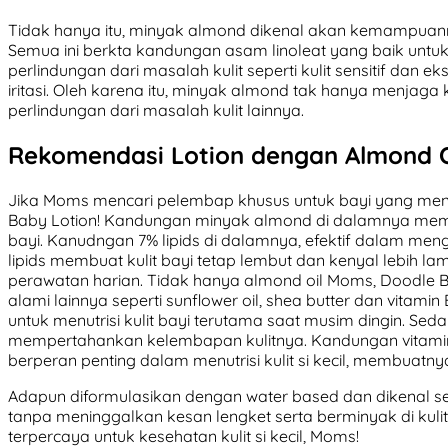
Tidak hanya itu, minyak almond dikenal akan kemampuan
Semua ini berkta kandungan asam linoleat yang baik untuk 
perlindungan dari masalah kulit seperti kulit sensitif dan 
iritasi. Oleh karena itu, minyak almond tak hanya menja
perlindungan dari masalah kulit lainnya.
Rekomendasi Lotion dengan Almond O
Jika Moms mencari pelembap khusus untuk bayi yang men
Baby Lotion! Kandungan minyak almond di dalamnya mem
bayi. Kanudngan 7% lipids di dalamnya, efektif dalam me
lipids membuat kulit bayi tetap lembut dan kenyal lebih la
perawatan harian. Tidak hanya almond oil Moms, Doodle
alami lainnya seperti sunflower oil, shea butter dan vitamin
untuk menutrisi kulit bayi terutama saat musim dingin. S
mempertahankan kelembapan kulitnya. Kandungan vitamin
berperan penting dalam menutrisi kulit si kecil, membuatn
Adapun diformulasikan dengan water based dan dikenal seba
tanpa meninggalkan kesan lengket serta berminyak di kuli
terpercaya untuk kesehatan kulit si kecil, Moms!