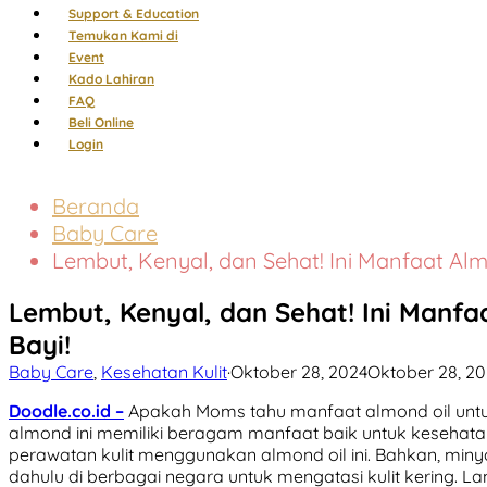
Support & Education
Temukan Kami di
Event
Kado Lahiran
FAQ
Beli Online
Login
Beranda
Baby Care
Lembut, Kenyal, dan Sehat! Ini Manfaat Almo
Lembut, Kenyal, dan Sehat! Ini Manfaa
Bayi!
Baby Care
,
Kesehatan Kulit
·
Oktober 28, 2024
Oktober 28, 2
Doodle.co.id –
Apakah Moms tahu manfaat almond oil untuk
almond ini memiliki beragam manfaat baik untuk kesehatan
perawatan kulit menggunakan almond oil ini. Bahkan, min
dahulu di berbagai negara untuk mengatasi kulit kering. L