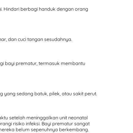
. Hindari berbagi handuk dengan orang
nar, dan cuci tangan sesudahnya.
agi bayi prematur, termasuk membantu
 yang sedang batuk, pilek, atau sakit perut.
tu setelah meninggalkan unit neonatal
gi risiko infeksi. Bayi prematur sangat
h mereka belum sepenuhnya berkembang.