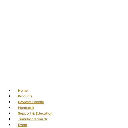
Menu
Home
Products
Reviews Doodle
Momstalk
Support & Education
Temukan Kami di
Event