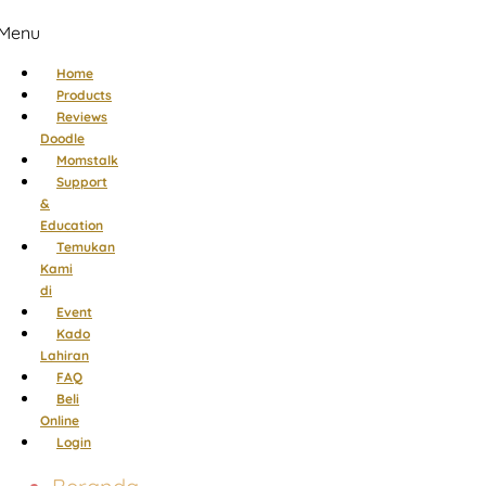
Menu
Home
Products
Reviews
Doodle
Momstalk
Support
&
Education
Temukan
Kami
di
Event
Kado
Lahiran
FAQ
Beli
Online
Login