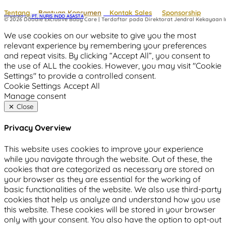
Tentang
Bantuan Konsumen
Kontak Sales
Sponsorship
Powered by
 PT. NURIS INDO ASASTA
© 2026 Doodle Exclusive Baby Care | Terdaftar pada Direktorat Jendral Kekayaan In
We use cookies on our website to give you the most
relevant experience by remembering your preferences
and repeat visits. By clicking “Accept All”, you consent to
the use of ALL the cookies. However, you may visit "Cookie
Settings" to provide a controlled consent.
Cookie Settings
Accept All
Manage consent
Close
Privacy Overview
This website uses cookies to improve your experience
while you navigate through the website. Out of these, the
cookies that are categorized as necessary are stored on
your browser as they are essential for the working of
basic functionalities of the website. We also use third-party
cookies that help us analyze and understand how you use
this website. These cookies will be stored in your browser
only with your consent. You also have the option to opt-out