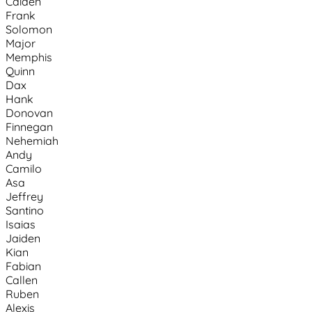
Caiden
Frank
Solomon
Major
Memphis
Quinn
Dax
Hank
Donovan
Finnegan
Nehemiah
Andy
Camilo
Asa
Jeffrey
Santino
Isaias
Jaiden
Kian
Fabian
Callen
Ruben
Alexis