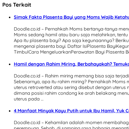
Pos Terkait
Simak Fakta Plasenta Bayi yang Moms Wajib Ketahu
Doodle.co.id – Pernahkah Moms bertanya-tanya menge
Moms sedang hamil atau baru saja melahirkan, tentu 
Apa itu plasenta bayi? Apa saja kegunaannya? Beri
mengenai plasenta bayi. Daftar IsiPlasenta BayiKe
TimbulCara MengeluarkanPerawatan Bayi Plasenta Bay
Hamil dengan Rahim Miring, Berbahayakah? Temuka
Doodle.co.id – Rahim miring memang bisa saja terja
Sebenarnya, apa itu rahim miring? Pernahkah Moms me
uterus retroverted atau sering disebut dengan uterus 
dimana posisi rahim condong ke arah belakang menuj
uterus pada …
4 Manfaat Minyak Kayu Putih untuk Ibu Hamil, Yuk C
Doodle.co.id – Kehamilan adalah momen membahagi
perempuan. Sebab, di samping rasa bahagia menantik