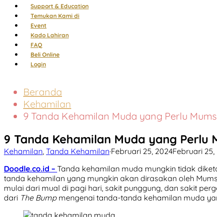
Support & Education
Temukan Kami di
Event
Kado Lahiran
FAQ
Beli Online
Login
Beranda
Kehamilan
9 Tanda Kehamilan Muda yang Perlu Mums
9 Tanda Kehamilan Muda yang Perlu 
Kehamilan
,
Tanda Kehamilan
·
Februari 25, 2024
Februari 25,
Doodle.co.id –
Tanda kehamilan muda mungkin tidak diketa
tanda kehamilan yang mungkin akan dirasakan oleh Mums 
mulai dari mual di pagi hari, sakit punggung, dan sakit pe
dari
The Bump
mengenai tanda-tanda kehamilan muda yan