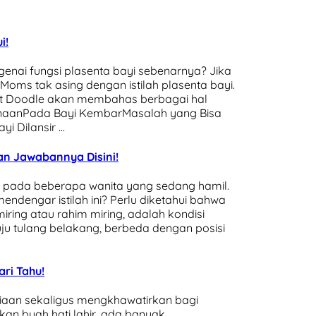
i!
nai fungsi plasenta bayi sebenarnya? Jika
Moms tak asing dengan istilah plasenta bayi.
kut Doodle akan membahas berbagai hal
gunaanPada Bayi KembarMasalah yang Bisa
i Dilansir …
n Jawabannya Disini!
di pada beberapa wanita yang sedang hamil.
ndengar istilah ini? Perlu diketahui bahwa
miring atau rahim miring, adalah kondisi
u tulang belakang, berbeda dengan posisi
ari Tahu!
aan sekaligus mengkhawatirkan bagi
an buah hati lahir, ada banyak