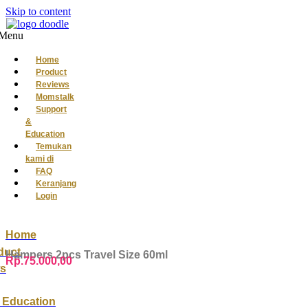
Skip to content
Menu
Home
Product
Reviews
Momstalk
Support
&
Education
Temukan
kami di
FAQ
Keranjang
Login
Home
duct
Hampers 2pcs Travel Size 60ml
Rp.75.000,00
s
 Education