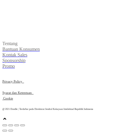
Tentang
Bantuan Konsumen
Kontak Sales
Sponsorship
Promo
Privacy Policy
Syarat dan Ketentuan
Cookie
@ 2021 Doodle | Terdaftar pada Direktorat Jendral Kekayaan Intelektual Republik Indonesia