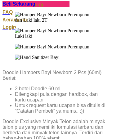
Beli Sekarang
Temukan Kami di
FAQ
Keranjang
Login
Doodle Hampers Bayi Newborn 2 Pcs (60ml)
Berisi:
2 botol Doodle 60 ml
Dilengkapi pula dengan hardbox, dan
kartu ucapan
Untuk request kartu ucapan bisa ditulis di
“Catatan Pembeli” ya mums.. :))
Doodle Exclusive Minyak Telon adalah minyak
telon plus yang memiliki formulasi terbaru dan
berbeda dari minyak telon lainnya. Terdiri dari
bahan-bahan 100% alami: