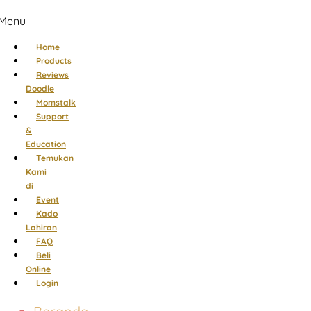
Menu
Home
Products
Reviews
Doodle
Momstalk
Support
&
Education
Temukan
Kami
di
Event
Kado
Lahiran
FAQ
Beli
Online
Login