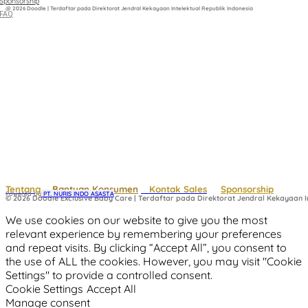
Sponsorship
@ 2026 Doodle | Terdaftar pada Direktorat Jendral Kekayaan Intelektual Republik Indonesia
FAQ
Tentang
Bantuan Konsumen
Kontak Sales
Sponsorship
Powered by
 PT. NURIS INDO ASASTA
© 2026 Doodle Exclusive Baby Care | Terdaftar pada Direktorat Jendral Kekayaan In
We use cookies on our website to give you the most
relevant experience by remembering your preferences
and repeat visits. By clicking “Accept All”, you consent to
the use of ALL the cookies. However, you may visit "Cookie
Settings" to provide a controlled consent.
Cookie Settings
Accept All
Manage consent