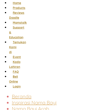
Menu
Home
Products
Reviews
Doodle
Momstalk
Support
&
Education
Temukan
Kami
di
Event
Kado
Lahiran
FAQ
Beli
Online
Login
Beranda
Inspirasi Nama Bayi
Nama Bayi Arab