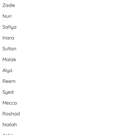
Zadie
Nuri
Safiya
Inara
Sultan
Malak
Alya
Reem
Syed
Mecca
Rashad
Nailah