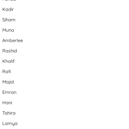
Kadir
Siham
Muna
Amberlee
Rashid
Khalif
Rafi
Majid
Emran
Hani
Tahira
Lamya