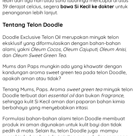
lebih dari tiga hari atau suhu tubuhnya mencapai di atas
39 derajat celcius, segera
bawa Si Kecil ke dokter
untuk
penanganan lebih lanjut.
Tentang Telon Doodle
Doodle Exclusive Telon Oil merupakan minyak telon
eksklusif yang diformulasikan dengan bahan-bahan
alami, yakni
Oleum Cocos, Oleum Cajuputi, Oleum Anisi
,
dan
Oleum Sweet Green Tea.
Mums dan Paps mungkin ada yang khawatir dengan
kandungan aroma sweet green tea pada telon Doodle,
apakah aman atau tidak?
Tenang Mums, Paps. Aroma
sweet green tea
minyak telon
Doodle terbuat dari
essential oil
dan bukan
fragrance
,
sehingga kulit Si Kecil aman dari paparan bahan kimia
berbahaya yang menyebabkan iritasi.
Formulasi bahan-bahan alami telon Doodle membuat
produk ini aman digunakan untuk kulit bayi dan tidak
pedih di mata. Selain itu, telon Doodle juga mampu