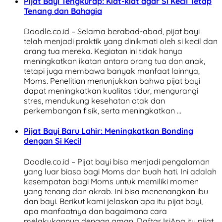
Pijat Bayi Tengkurap: Kiat-kiat agar Si Kecil Tetap
Tenang dan Bahagia
Doodle.co.id – Selama berabad-abad, pijat bayi
telah menjadi praktik yang dinikmati oleh si kecil dan
orang tua mereka. Kegiatan ini tidak hanya
meningkatkan ikatan antara orang tua dan anak,
tetapi juga membawa banyak manfaat lainnya,
Moms. Penelitian menunjukkan bahwa pijat bayi
dapat meningkatkan kualitas tidur, mengurangi
stres, mendukung kesehatan otak dan
perkembangan fisik, serta meningkatkan …
Pijat Bayi Baru Lahir: Meningkatkan Bonding
dengan Si Kecil
Doodle.co.id – Pijat bayi bisa menjadi pengalaman
yang luar biasa bagi Moms dan buah hati. Ini adalah
kesempatan bagi Moms untuk memiliki momen
yang tenang dan akrab. Ini bisa menenangkan ibu
dan bayi. Berikut kami jelaskan apa itu pijat bayi,
apa manfaatnya dan bagaimana cara
melakukannya dengan aman. Daftar IsiApa itu pijat