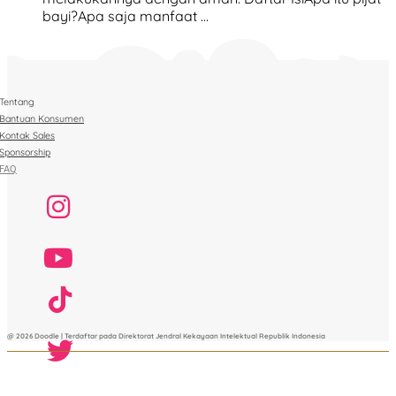
bayi?Apa saja manfaat …
Tentang
Bantuan Konsumen
Kontak Sales
Sponsorship
FAQ
@ 2026 Doodle | Terdaftar pada Direktorat Jendral Kekayaan Intelektual Republik Indonesia