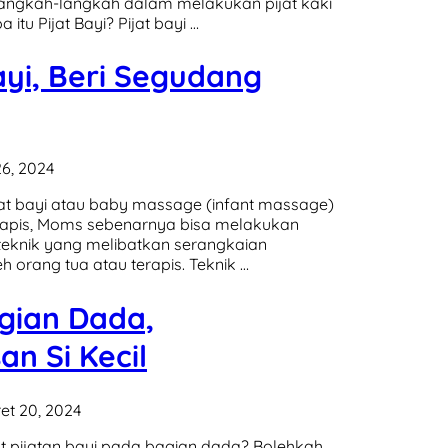
h langkah-langkah dalam melakukan pijat kaki
tu Pijat Bayi? Pijat bayi …
ayi, Beri Segudang
6, 2024
ijat bayi atau baby massage (infant massage)
terapis, Moms sebenarnya bisa melakukan
n teknik yang melibatkan serangkaian
 orang tua atau terapis. Teknik …
gian Dada,
n Si Kecil
et 20, 2024
 pijatan bayi pada bagian dada? Bolehkah