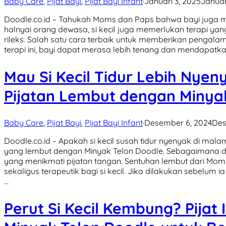
Baby Care
,
Pijat Bayi
,
Pijat Bayi Infant
·
Januari 3, 2025
Januar
Doodle.co.id – Tahukah Moms dan Paps bahwa bayi juga m
halnyai orang dewasa, si kecil juga memerlukan terapi y
rileks. Salah satu cara terbaik untuk memberikan pengalam
terapi ini, bayi dapat merasa lebih tenang dan mendapatk
Mau Si Kecil Tidur Lebih Nyen
Pijatan Lembut dengan Minyak
Baby Care
,
Pijat Bayi
,
Pijat Bayi Infant
·
Desember 6, 2024
Des
Doodle.co.id – Apakah si kecil susah tidur nyenyak di mal
yang lembut dengan Minyak Telon Doodle. Sebagaimana dik
yang menikmati pijatan tangan. Sentuhan lembut dari Mo
sekaligus terapeutik bagi si kecil. Jika dilakukan sebelum ia
…
Perut Si Kecil Kembung? Pijat