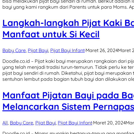
bisa melakukan pijat bayi sendiri di rumah. Berikut adala
bayi yang kami rangkum dari Parents untuk para Moms. Apa i
Langkah-langkah Pijat Kaki B
Manfaat untuk Si Kecil
Baby Care
,
Pijat Bayi
,
Pijat Bayi Infant
·
Maret 26, 2024
Maret 2
Doodle.co.id – Pijat kaki bayi merupakan rangkaian dari p
yang telah menjadi tradisi turun-temurun. Tidak perlu ke 
pijat bayi sendiri di rumah. Diketahui, pijat bayi merupaka
sentuhan lembut pada bagian tubuh bayi dan dilakukan oleh
Manfaat Pijatan Bayi pada Ba
Melancarkan Sistem Pernapasa
All
,
Baby Care
,
Pijat Bayi
,
Pijat Bayi Infant
·
Maret 20, 2024
Mar
Doodle.co.id – Moms mungkin bertanya-tanya apa manfaat