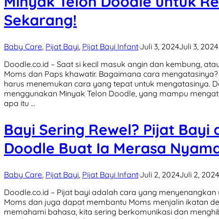
Minyak Telon Doodle untuk R
Sekarang!
Baby Care
,
Pijat Bayi
,
Pijat Bayi Infant
·
Juli 3, 2024
Juli 3, 2024
Doodle.co.id – Saat si kecil masuk angin dan kembung, ata
Moms dan Paps khawatir. Bagaimana cara mengatasinya? 
harus menemukan cara yang tepat untuk mengatasinya. D
menggunakan Minyak Telon Doodle, yang mampu mengatas
apa itu …
Bayi Sering Rewel? Pijat Bayi
Doodle Buat Ia Merasa Nyama
Baby Care
,
Pijat Bayi
,
Pijat Bayi Infant
·
Juli 2, 2024
Juli 2, 2024
Doodle.co.id – Pijat bayi adalah cara yang menyenangkan
Moms dan juga dapat membantu Moms menjalin ikatan d
memahami bahasa, kita sering berkomunikasi dan menghibu