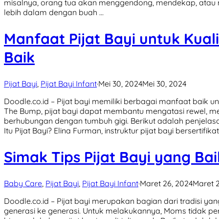
misalnya, orang tua akan menggendong, mendekap, atau 
lebih dalam dengan buah …
Manfaat Pijat Bayi untuk Kual
Baik
Pijat Bayi
,
Pijat Bayi Infant
·
Mei 30, 2024
Mei 30, 2024
Doodle.co.id – Pijat bayi memiliki berbagai manfaat baik unt
The Bump, pijat bayi dapat membantu mengatasi rewel, 
berhubungan dengan tumbuh gigi. Berikut adalah penjelas
Itu Pijat Bayi? Elina Furman, instruktur pijat bayi bersertifika
Simak Tips Pijat Bayi yang Ba
Baby Care
,
Pijat Bayi
,
Pijat Bayi Infant
·
Maret 26, 2024
Maret 2
Doodle.co.id – Pijat bayi merupakan bagian dari tradisi ya
generasi ke generasi. Untuk melakukannya, Moms tidak pe