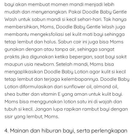
bayi akan membuat momen mandi menjadi lebih
mudah dan menyenangkan. Pakai Doodle Baby Gentle
Wash untuk sabun mandi si kecil sehari-hari. Tak hanya
membersihkan, Moms, Doodle Baby Gentle Wash juga
membantu mengeksfoliasi sel kulit mati bayi sehingga
tetap lembut dan halus. Sabun cair ini juga bisa Moms
gunakan dengan atau tanpa air, sehingga sangat
praktis jika digunakan ketika bepergian, saat bayi sakit
maupun usia newborn. Setelah mandi, Moms bisa
mengaplikasikan Doodle Baby Lotion agar kulit si kecil
tetap lembut dan terjaga kelembapannya. Doodle Baby
Lotion diformulasikan dari sunflower oil, almond oil,
shea butter dan vitamin E yang aman untuk kulit bayi.
Moms bisa menggunakan lotion satu ini di wajah dan
tubuh si kecil. Jangan lupa rapikan rambut bayi dengan
sisir yang lembut, Moms.
4. Mainan dan hiburan bayi, serta perlengkapan