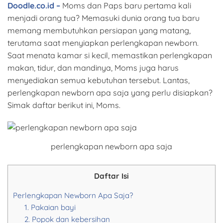
Doodle.co.id –
Moms dan Paps baru pertama kali
menjadi orang tua? Memasuki dunia orang tua baru
memang membutuhkan persiapan yang matang,
terutama saat menyiapkan perlengkapan newborn.
Saat menata kamar si kecil, memastikan perlengkapan
makan, tidur, dan mandinya, Moms juga harus
menyediakan semua kebutuhan tersebut. Lantas,
perlengkapan newborn apa saja yang perlu disiapkan?
Simak daftar berikut ini, Moms.
perlengkapan newborn apa saja
Daftar Isi
Perlengkapan Newborn Apa Saja?
1. Pakaian bayi
2. Popok dan kebersihan