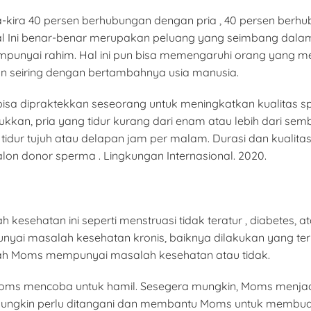
ira-kira 40 persen berhubungan dengan pria , 40 persen ber
al Ini benar-benar merupakan peluang yang seimbang dalam ha
unyai rahim. Hal ini pun bisa memengaruhi orang yang mem
 seiring dengan bertambahnya usia manusia.
bisa dipraktekkan seseorang untuk meningkatkan kualitas s
njukkan, pria yang tidur kurang dari enam atau lebih dari se
dur tujuh atau delapan jam per malam. Durasi dan kualitas 
lon donor sperma . Lingkungan Internasional. 2020.
kesehatan ini seperti menstruasi tidak teratur , diabetes, 
yai masalah kesehatan kronis, baiknya dilakukan yang ter
ah Moms mempunyai masalah kesehatan atau tidak.
Moms mencoba untuk hamil. Sesegera mungkin, Moms menja
ungkin perlu ditangani dan membantu Moms untuk membuat