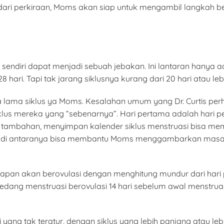
pat dari perkiraan, Moms akan siap untuk mengambil langkah 
ri sendiri dapat menjadi sebuah jebakan. Ini lantaran hanya
 hari. Tapi tak jarang siklusnya kurang dari 20 hari atau lebi
 lama siklus ya Moms. Kesalahan umum yang Dr. Curtis perh
siklus mereka yang “sebenarnya”. Hari pertama adalah har
k tambahan, menyimpan kalender siklus menstruasi bisa mem
ak di antaranya bisa membantu Moms menggambarkan masa
apan akan berovulasi dengan menghitung mundur dari hari p
ang menstruasi berovulasi 14 hari sebelum awal menstruas
ang tak teratur, dengan siklus yang lebih panjang atau le