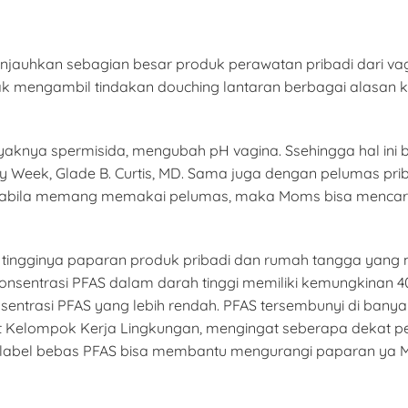
jauhkan sebagian besar produk perawatan pribadi dari va
 mengambil tindakan douching lantaran berbagai alasan kes
layaknya spermisida, mengubah pH vagina. Ssehingga hal in
by Week, Glade B. Curtis, MD. Sama juga dengan pelumas pri
pabila memang memakai pelumas, maka Moms bisa mencari
 tingginya paparan produk pribadi dan rumah tangga yang 
ntrasi PFAS dalam darah tinggi memiliki kemungkinan 40 pe
ntrasi PFAS yang lebih rendah. PFAS tersembunyi di banya
t Kelompok Kerja Lingkungan, mengingat seberapa dekat p
an label bebas PFAS bisa membantu mengurangi paparan ya 