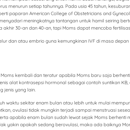
us menurun setiap tahunnya. Pada usia 45 tahun, kesuburan 
erti paparan American College of Obstetricians and Gynec
enyadari meningkatnya tantangan untuk hamil seiring bert
khir 30-an dan 40-an, tapi Moms dapat mencoba fertilisasi i
r dan atau embrio guna kemungkinan IVF di masa depan 
 Moms kembali dan teratur apabila Moms baru saja berhent
jenis alat kontrasepsi hormonal sebagai contoh suntikan 
jenis yang lain.
tuh waktu sekitar enam bulan atau lebih untuk mulai mempuny
an, ovulasi tidak mungkin terjadi sampai menstruasi seseoran
Serta apabila enam bulan sudah lewat sejak Moms berhent
dak yakin apakah sedang berovulasi, maka ada baiknya Mom