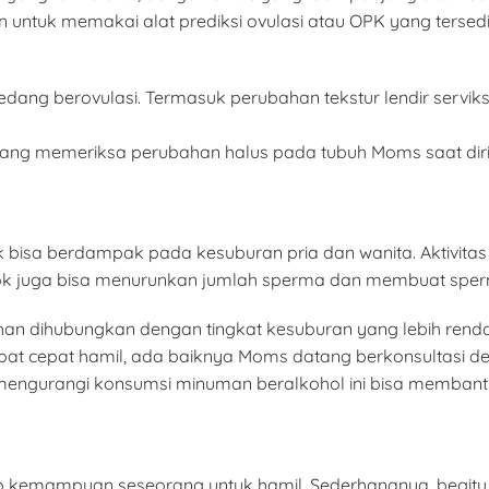
n untuk memakai alat prediksi ovulasi atau OPK yang tersed
ng berovulasi. Termasuk perubahan tekstur lendir serviks m
ang memeriksa perubahan halus pada tubuh Moms saat dir
isa berdampak pada kesuburan pria dan wanita. Aktivita
kook juga bisa menurunkan jumlah sperma dan membuat sper
bihan dihubungkan dengan tingkat kesuburan yang lebih re
t cepat hamil, ada baiknya Moms datang berkonsultasi den
engurangi konsumsi minuman beralkohol ini bisa membant
dap kemampuan seseorang untuk hamil. Sederhananya, begi