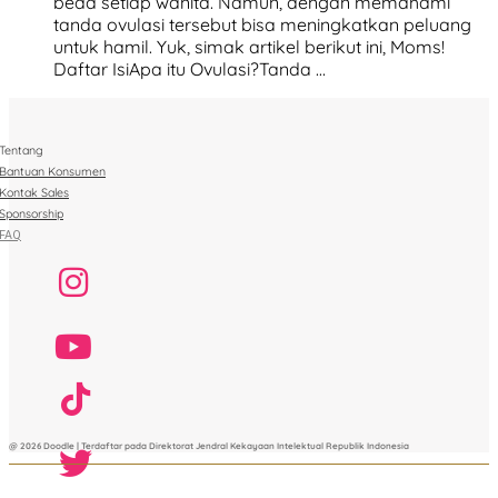
beda setiap wanita. Namun, dengan memahami
tanda ovulasi tersebut bisa meningkatkan peluang
untuk hamil. Yuk, simak artikel berikut ini, Moms!
Daftar IsiApa itu Ovulasi?Tanda …
Tentang
Bantuan Konsumen
Kontak Sales
Sponsorship
FAQ
@ 2026 Doodle | Terdaftar pada Direktorat Jendral Kekayaan Intelektual Republik Indonesia