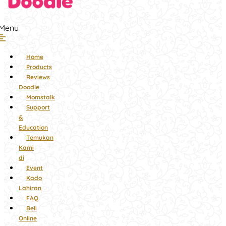
Menu
Home
Products
Reviews
Doodle
Momstalk
Support
&
Education
Temukan
Kami
di
Event
Kado
Lahiran
FAQ
Beli
Online