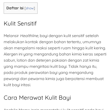
Daftar Isi
[
show
]
Kulit Sensitif
Melansir
Healthline,
bayi dengan kulit sensitif setelah
melakukan kontak dengan bahan tertentu, umumnya
akan mengalami reaksi seperti ruam hingga kulit kering.
Alergen ini yang mengandung bahan kimia keras seperti
sabun, lotion dan deterjen pakaian dengan zat kimia
yang mampu mengiritasi kulit bayi. Tidak hanya itu,
pada produk perawatan bayi yang mengandung
pewangi dan pewarna kimia juga berpotensi membuat
kulit bayi iritasi.
Cara Merawat Kulit Bayi