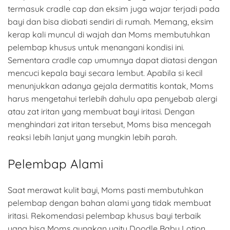
termasuk cradle cap dan eksim juga wajar terjadi pada
bayi dan bisa diobati sendiri di rumah. Memang, eksim
kerap kali muncul di wajah dan Moms membutuhkan
pelembap khusus untuk menangani kondisi ini.
Sementara cradle cap umumnya dapat diatasi dengan
mencuci kepala bayi secara lembut. Apabila si kecil
menunjukkan adanya gejala dermatitis kontak, Moms
harus mengetahui terlebih dahulu apa penyebab alergi
atau zat iritan yang membuat bayi iritasi. Dengan
menghindari zat iritan tersebut, Moms bisa mencegah
reaksi lebih lanjut yang mungkin lebih parah.
Pelembap Alami
Saat merawat kulit bayi, Moms pasti membutuhkan
pelembap dengan bahan alami yang tidak membuat
iritasi. Rekomendasi pelembap khusus bayi terbaik
yang bisa Moms gunakan yaitu Doodle Baby Lotion.