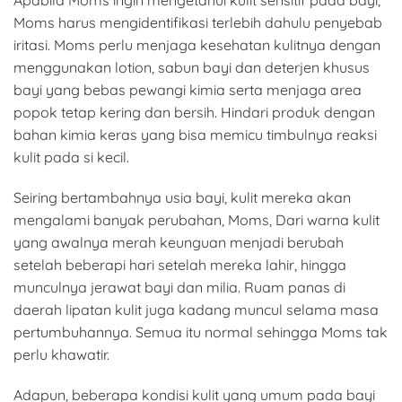
Apabila Moms ingin mengetahui kulit sensitif pada bayi,
Moms harus mengidentifikasi terlebih dahulu penyebab
iritasi. Moms perlu menjaga kesehatan kulitnya dengan
menggunakan lotion, sabun bayi dan deterjen khusus
bayi yang bebas pewangi kimia serta menjaga area
popok tetap kering dan bersih. Hindari produk dengan
bahan kimia keras yang bisa memicu timbulnya reaksi
kulit pada si kecil.
Seiring bertambahnya usia bayi, kulit mereka akan
mengalami banyak perubahan, Moms, Dari warna kulit
yang awalnya merah keunguan menjadi berubah
setelah beberapi hari setelah mereka lahir, hingga
munculnya jerawat bayi dan milia. Ruam panas di
daerah lipatan kulit juga kadang muncul selama masa
pertumbuhannya. Semua itu normal sehingga Moms tak
perlu khawatir.
Adapun, beberapa kondisi kulit yang umum pada bayi