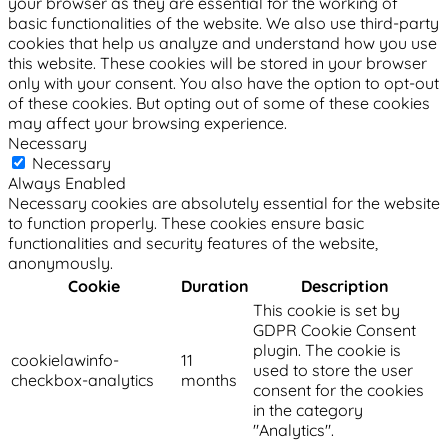
your browser as they are essential for the working of
basic functionalities of the website. We also use third-party
cookies that help us analyze and understand how you use
this website. These cookies will be stored in your browser
only with your consent. You also have the option to opt-out
of these cookies. But opting out of some of these cookies
may affect your browsing experience.
Necessary
Necessary
Always Enabled
Necessary cookies are absolutely essential for the website
to function properly. These cookies ensure basic
functionalities and security features of the website,
anonymously.
Cookie
Duration
Description
This cookie is set by
GDPR Cookie Consent
plugin. The cookie is
cookielawinfo-
11
used to store the user
checkbox-analytics
months
consent for the cookies
in the category
"Analytics".