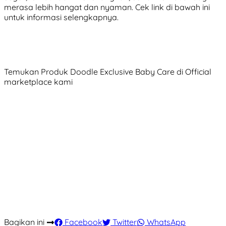
merasa lebih hangat dan nyaman. Cek link di bawah ini
untuk informasi selengkapnya.
Temukan Produk Doodle Exclusive Baby Care di Official
marketplace kami
Bagikan ini
Facebook
Twitter
WhatsApp