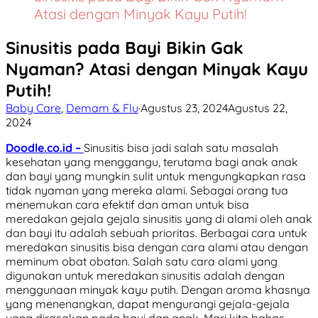
Atasi dengan Minyak Kayu Putih!
Sinusitis pada Bayi Bikin Gak
Nyaman? Atasi dengan Minyak Kayu
Putih!
Baby Care
,
Demam & Flu
·
Agustus 23, 2024
Agustus 22,
2024
Doodle.co.id –
Sinusitis bisa jadi salah satu masalah
kesehatan yang menggangu, terutama bagi anak anak
dan bayi yang mungkin sulit untuk mengungkapkan rasa
tidak nyaman yang mereka alami. Sebagai orang tua
menemukan cara efektif dan aman untuk bisa
meredakan gejala gejala sinusitis yang di alami oleh anak
dan bayi itu adalah sebuah prioritas. Berbagai cara untuk
meredakan sinusitis bisa dengan cara alami atau dengan
meminum obat obatan. Salah satu cara alami yang
digunakan untuk meredakan sinusitis adalah dengan
menggunaan minyak kayu putih. Dengan aroma khasnya
yang menenangkan, dapat mengurangi gejala-gejala
yang dirasakan pada bayi dan anak. Mari kita bahas