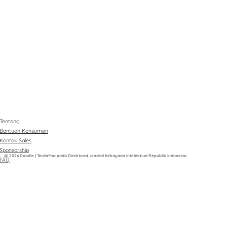
Tentang
Bantuan Konsumen
Kontak Sales
Sponsorship
@ 2026 Doodle | Terdaftar pada Direktorat Jendral Kekayaan Intelektual Republik Indonesia
FAQ