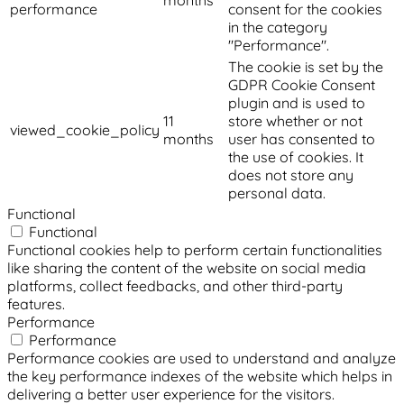
months
performance
consent for the cookies
in the category
"Performance".
The cookie is set by the
GDPR Cookie Consent
plugin and is used to
11
store whether or not
viewed_cookie_policy
months
user has consented to
the use of cookies. It
does not store any
personal data.
Functional
Functional
Functional cookies help to perform certain functionalities
like sharing the content of the website on social media
platforms, collect feedbacks, and other third-party
features.
Performance
Performance
Performance cookies are used to understand and analyze
the key performance indexes of the website which helps in
delivering a better user experience for the visitors.