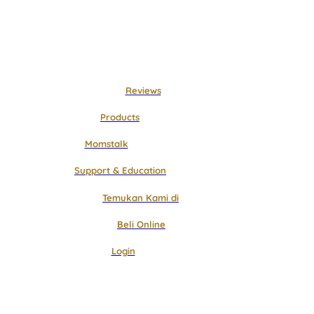
Langsung
ke
konten
Reviews
Products
Momstalk
Support & Education
Temukan Kami di
Beli Online
Login