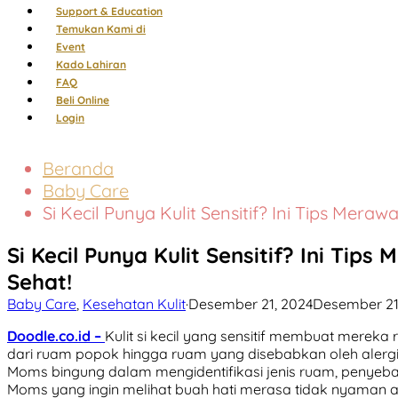
Support & Education
Temukan Kami di
Event
Kado Lahiran
FAQ
Beli Online
Login
Beranda
Baby Care
Si Kecil Punya Kulit Sensitif? Ini Tips Mera
Si Kecil Punya Kulit Sensitif? Ini Tip
Sehat!
Baby Care
,
Kesehatan Kulit
·
Desember 21, 2024
Desember 21
Doodle.co.id –
Kulit si kecil yang sensitif membuat mereka
dari ruam popok hingga ruam yang disebabkan oleh alergi at
Moms bingung dalam mengidentifikasi jenis ruam, penyeba
Moms yang ingin melihat buah hati merasa tidak nyaman