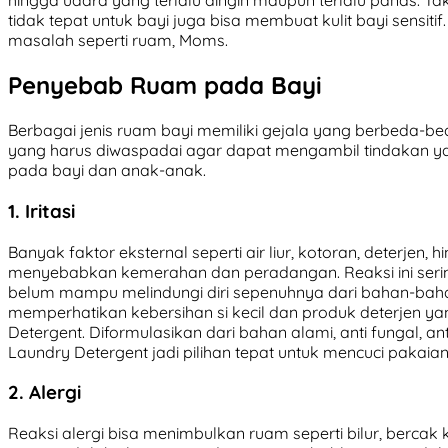
hingga udara yang terlalu dingin maupun terlalu panas. Ta
tidak tepat untuk bayi juga bisa membuat kulit bayi sensiti
masalah seperti ruam, Moms.
Penyebab Ruam pada Bayi
Berbagai jenis ruam bayi memiliki gejala yang berbeda-b
yang harus diwaspadai agar dapat mengambil tindakan y
pada bayi dan anak-anak.
1. Iritasi
Banyak faktor eksternal seperti air liur, kotoran, deterjen, hi
menyebabkan kemerahan dan peradangan. Reaksi ini seringka
belum mampu melindungi diri sepenuhnya dari bahan-bahan
memperhatikan kebersihan si kecil dan produk deterjen ya
Detergent. Diformulasikan dari bahan alami, anti fungal, an
Laundry Detergent jadi pilihan tepat untuk mencuci pakaian s
2. Alergi
Reaksi alergi bisa menimbulkan ruam seperti bilur, bercak k