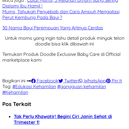
Baca juga :
Catat Mums, 5 Keluhan Umum yang Sering
Dialami Ibu Hamil !
Mums, Tahukah Penyebab dan Cara Ampuh Mengatasi
Perut Kembung Pada Bayi ?
30 Nama Bayi Perempuan Yang Artinya Cerdas
Untuk moms yang ingin tahu detail produk minyak telon
doodle bisa klik dibawah ini
Temukan Produk Doodle Exclusive Baby Care di Official
marketplace kami
Bagikan ini
Facebook
Twitter
WhatsApp
Pin It
Tag:
#Edukasi Kehamilan
#gangguan kehamilan
#Kehamilan
Pos Terkait
Tak Perlu Khawatir! Begini Ciri Janin Sehat di
Trimester 1!