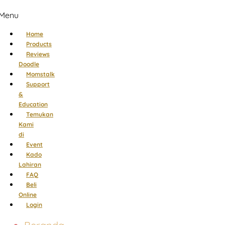
Menu
Home
Products
Reviews
Doodle
Momstalk
Support
&
Education
Temukan
Kami
di
Event
Kado
Lahiran
FAQ
Beli
Online
Login