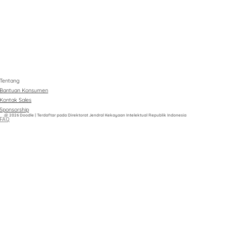
Tentang
Bantuan Konsumen
Kontak Sales
Sponsorship
@ 2026 Doodle | Terdaftar pada Direktorat Jendral Kekayaan Intelektual Republik Indonesia
FAQ