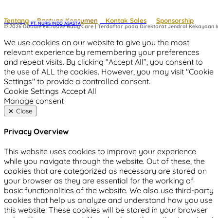
Tentang
Bantuan Konsumen
Kontak Sales
Sponsorship
Powered by
 PT. NURIS INDO ASASTA
© 2026 Doodle Exclusive Baby Care | Terdaftar pada Direktorat Jendral Kekayaan In
We use cookies on our website to give you the most
relevant experience by remembering your preferences
and repeat visits. By clicking “Accept All”, you consent to
the use of ALL the cookies. However, you may visit "Cookie
Settings" to provide a controlled consent.
Cookie Settings
Accept All
Manage consent
Close
Privacy Overview
This website uses cookies to improve your experience
while you navigate through the website. Out of these, the
cookies that are categorized as necessary are stored on
your browser as they are essential for the working of
basic functionalities of the website. We also use third-party
cookies that help us analyze and understand how you use
this website. These cookies will be stored in your browser