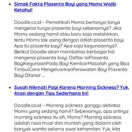
Simak Fakta Plasenta Bayi yang Moms Wajib
Ketahui!
Doodle.co.id – Pernahkah Moms bertanya-tanya
mengenai fungsi plasenta bayi sebenarnya? Jika
Moms sedang hamil atau baru saja melahirkan,
tentu Moms tak asing dengan istilah plasenta bayi.
Apa itu plasenta bayi? Apa saja kegunaannya?
Berikut Doodle akan membahas berbagai hal
mengenai plasenta bayi. Daftar IsiPlasenta
BayiKegunaanPada Bayi KembarMasalah yang Bisa
TimbulCara MengeluarkanPerawatan Bayi Plasenta
Bayi Dilansir …
Susah Nikmati Pagi Karena Morning Sickness? Yuk,
Atasi dengan Tips Sederhana Ini!
Doodle.co.id – Morning sickness ganggu aktivitas
Moms yang sedang hamil? Sebenarnya, apa artinya
morning sickness itu sih, Moms? Morning sickness
adalah rasa mual dan muntah yang dialami oleh
banyak wanita selama awal kehamilan. Yuk, kita