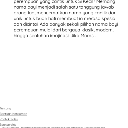
perempuan yang cantik untuk Si Kecil? Memang
nama bayi menjadi salah satu tanggung jawab
orang tua, menyematkan nama yang cantik dan
unik untuk buah hati membuat ia merasa spesial
dan dicintai. Ada banyak sekali pilihan nama bayi
perempuan mulai dari bergaya klasik, modern,
hingga sentuhan imajinasi. Jika Moms …
Tentang
Bantuan Konsumen
Kontak Sales
Sponsorship
@ 2026 Doodle | Terdaftar pada Direktorat Jendral Kekayaan Intelektual Republik Indonesia