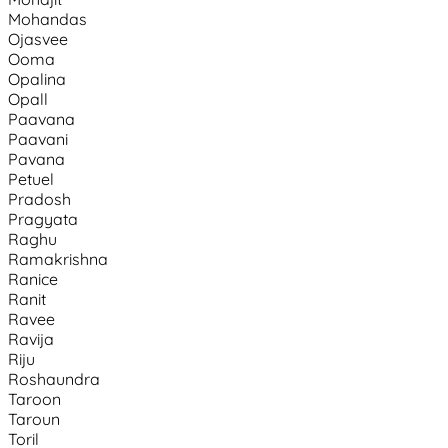
Mohandas
Ojasvee
Ooma
Opalina
Opall
Paavana
Paavani
Pavana
Petuel
Pradosh
Pragyata
Raghu
Ramakrishna
Ranice
Ranit
Ravee
Ravija
Riju
Roshaundra
Taroon
Taroun
Toril