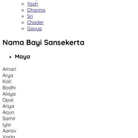
Yash
Dhanna
Sri
Chader
Gavya
Nama Bayi Sansekerta
Maya
Amari
Arya
Kali
Bodhi
Alaya
Opal
Ariya
Arjun
Samir
Iyla
Aarav
Vada