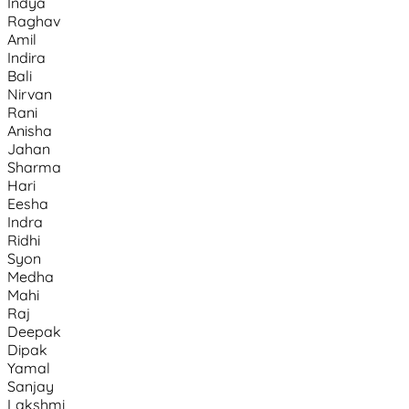
Indya
Raghav
Amil
Indira
Bali
Nirvan
Rani
Anisha
Jahan
Sharma
Hari
Eesha
Indra
Ridhi
Syon
Medha
Mahi
Raj
Deepak
Dipak
Yamal
Sanjay
Lakshmi