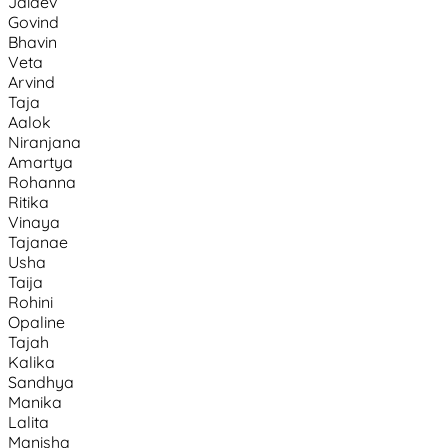
Jaidev
Govind
Bhavin
Veta
Arvind
Taja
Aalok
Niranjana
Amartya
Rohanna
Ritika
Vinaya
Tajanae
Usha
Taija
Rohini
Opaline
Tajah
Kalika
Sandhya
Manika
Lalita
Manisha