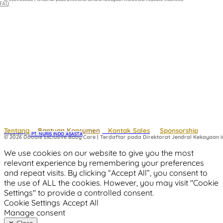
FAQ
Tentang
Bantuan Konsumen
Kontak Sales
Sponsorship
Powered by
 PT. NURIS INDO ASASTA
© 2026 Doodle Exclusive Baby Care | Terdaftar pada Direktorat Jendral Kekayaan In
We use cookies on our website to give you the most
relevant experience by remembering your preferences
and repeat visits. By clicking “Accept All”, you consent to
the use of ALL the cookies. However, you may visit "Cookie
Settings" to provide a controlled consent.
Cookie Settings
Accept All
Manage consent
Close