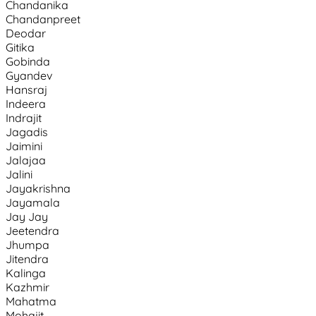
Chandanika
Chandanpreet
Deodar
Gitika
Gobinda
Gyandev
Hansraj
Indeera
Indrajit
Jagadis
Jaimini
Jalajaa
Jalini
Jayakrishna
Jayamala
Jay Jay
Jeetendra
Jhumpa
Jitendra
Kalinga
Kazhmir
Mahatma
Mohajit