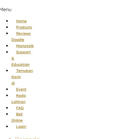
Menu
Home
Products
Reviews
Doodle
Momstalk
Support
&
Education
Temukan
Kami
di
Event
Kado
Lahiran
FAQ
Beli
Online
Login