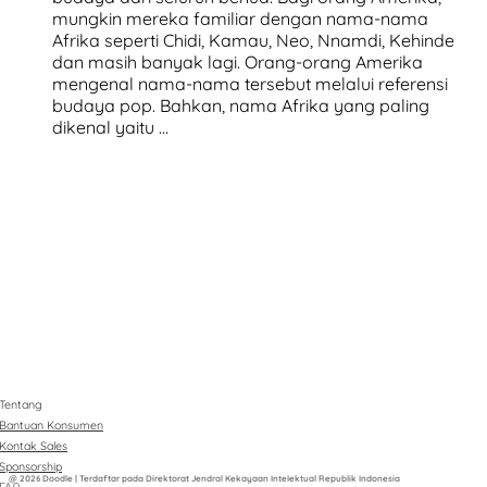
mungkin mereka familiar dengan nama-nama
Afrika seperti Chidi, Kamau, Neo, Nnamdi, Kehinde
dan masih banyak lagi. Orang-orang Amerika
mengenal nama-nama tersebut melalui referensi
budaya pop. Bahkan, nama Afrika yang paling
dikenal yaitu …
Tentang
Bantuan Konsumen
Kontak Sales
Sponsorship
@ 2026 Doodle | Terdaftar pada Direktorat Jendral Kekayaan Intelektual Republik Indonesia