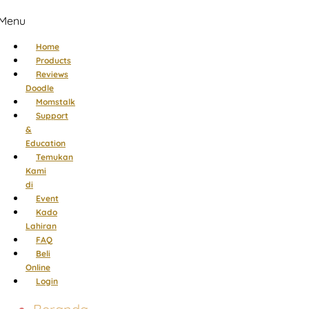
Menu
Home
Products
Reviews
Doodle
Momstalk
Support
&
Education
Temukan
Kami
di
Event
Kado
Lahiran
FAQ
Beli
Online
Login