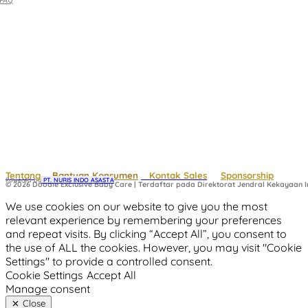
FAQ
Tentang
Bantuan Konsumen
Kontak Sales
Sponsorship
Powered by
 PT. NURIS INDO ASASTA
© 2026 Doodle Exclusive Baby Care | Terdaftar pada Direktorat Jendral Kekayaan In
We use cookies on our website to give you the most
relevant experience by remembering your preferences
and repeat visits. By clicking “Accept All”, you consent to
the use of ALL the cookies. However, you may visit "Cookie
Settings" to provide a controlled consent.
Cookie Settings
Accept All
Manage consent
Close