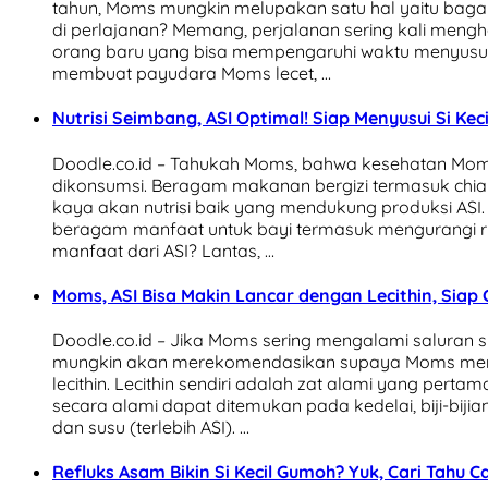
tahun, Moms mungkin melupakan satu hal yaitu bag
di perlajanan? Memang, perjalanan sering kali mengh
orang baru yang bisa mempengaruhi waktu menyusui.
membuat payudara Moms lecet, …
Nutrisi Seimbang, ASI Optimal! Siap Menyusui Si Kec
Doodle.co.id – Tahukah Moms, bahwa kesehatan Mom
dikonsumsi. Beragam makanan bergizi termasuk chia
kaya akan nutrisi baik yang mendukung produksi ASI.
beragam manfaat untuk bayi termasuk mengurangi ris
manfaat dari ASI? Lantas, …
Moms, ASI Bisa Makin Lancar dengan Lecithin, Siap
Doodle.co.id – Jika Moms sering mengalami saluran 
mungkin akan merekomendasikan supaya Moms meni
lecithin. Lecithin sendiri adalah zat alami yang pertam
secara alami dapat ditemukan pada kedelai, biji-bijia
dan susu (terlebih ASI). …
Refluks Asam Bikin Si Kecil Gumoh? Yuk, Cari Tahu 