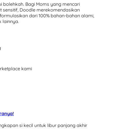
ui bolehkah. Bagi Moms yang mencari
t sensitif, Doodle merekomendasikan
iformulasikan dari 100% bahan-bahan alami,
 lainnya.
g
arketplace kami
ranya!
gkapan si kecil untuk libur panjang akhir