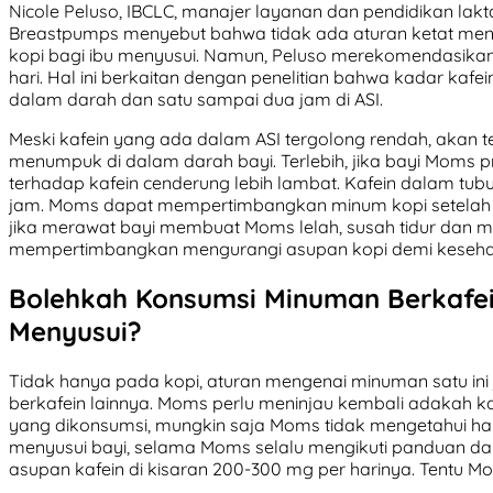
Nicole Peluso, IBCLC, manajer layanan dan pendidikan lakta
Breastpumps menyebut bahwa tidak ada aturan ketat men
kopi bagi ibu menyusui. Namun, Peluso merekomendasika
hari. Hal ini berkaitan dengan penelitian bahwa kadar kafe
dalam darah dan satu sampai dua jam di ASI.
Meski kafein yang ada dalam ASI tergolong rendah, akan te
menumpuk di dalam darah bayi. Terlebih, jika bayi Moms
terhadap kafein cenderung lebih lambat. Kafein dalam tub
jam. Moms dapat mempertimbangkan minum kopi setelah ata
jika merawat bayi membuat Moms lelah, susah tidur dan 
mempertimbangkan mengurangi asupan kopi demi keseh
Bolehkah Konsumsi Minuman Berkafein
Menyusui?
Tidak hanya pada kopi, aturan mengenai minuman satu in
berkafein lainnya. Moms perlu meninjau kembali adakah
yang dikonsumsi, mungkin saja Moms tidak mengetahui ha
menyusui bayi, selama Moms selalu mengikuti panduan dar
asupan kafein di kisaran 200-300 mg per harinya. Tentu M