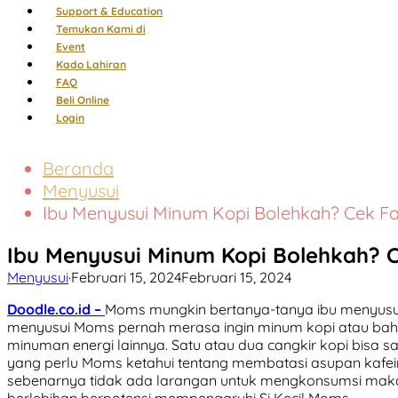
Support & Education
Temukan Kami di
Event
Kado Lahiran
FAQ
Beli Online
Login
Beranda
Menyusui
Ibu Menyusui Minum Kopi Bolehkah? Cek 
Ibu Menyusui Minum Kopi Bolehkah?
Menyusui
·
Februari 15, 2024
Februari 15, 2024
Doodle.co.id –
Moms mungkin bertanya-tanya ibu menyus
menyusui Moms pernah merasa ingin minum kopi atau ba
minuman energi lainnya. Satu atau dua cangkir kopi bisa s
yang perlu Moms ketahui tentang membatasi asupan kafei
sebenarnya tidak ada larangan untuk mengkonsumsi maka