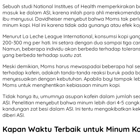
Sebuah studi National Institues of Health memperkirakan 
masuk ke dalam ASI, karena inilah para ahli merekomend
ibu menyusui. Davidheiser menyebut bahwa Moms tak pe
minum kopi. Hal ini karena tidak ada gunanya atau efek kop
Menurut La Leche League International, konsumsi kopi yan
200-300 mg per hati. Ini setara dengan dua sampai tiga ca
Namun, beberapa individu akan berbeda terhadap toleransi
yang berbeda terhadap suatu zat.
Meski demikian, Moms harus mewaspadai beberapa hal seper
terhadap kafein, adakah tanda-tanda reaksi buruk pada b
menyesuaikan dengan kebutuhan. Apabila bayi tampak lebi
Moms untuk menghentikan kebiasaan minum kopi.
Tidak hanya itu, umumnya asupan kafein dalam jumlah se
ASI. Penelitian menyebut bahwa minum lebih dari 4-5 can
kandungan zat besi dalam ASI. Ini tentu mengakibatkan ke
diberi ASI.
Kapan Waktu Terbaik untuk Minum Ko