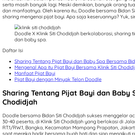
serta masih banyak lagi. Meski demikian, banyak orang t
dan manfaatnya. Oleh karena itu, Doodle bersama Bidan S
sharing mengenai pijat bayi. Apa saja keseruannya? Yuk, s
Doodle X Klinik Siti Chodidjah berkolaborasi, sharing
dan baby spa.
Daftar Isi
Sharing Tentang Pijat Bayi dan Baby Spa Bersama Bida
Mengenal Apa itu Pijat Bayi Bersama Klinik Siti Chodid
Manfaat Pijat Bayi
Pijat Bayi dengan Minyak Telon Doodle
Sharing Tentang Pijat Bayi dan Baby 
Chodidjah
Doodle bersama Bidan Siti Chodidjah sukses menggelar acar
30-40 peserta, di Klinik Siti Chodidjah yang berlokasi di J
RT.1/RW.1, Bangka, Kecamatan Mampang Prapatan, Jakarta
saat mereka hadir bersama buah hati dan siap mengikuti r