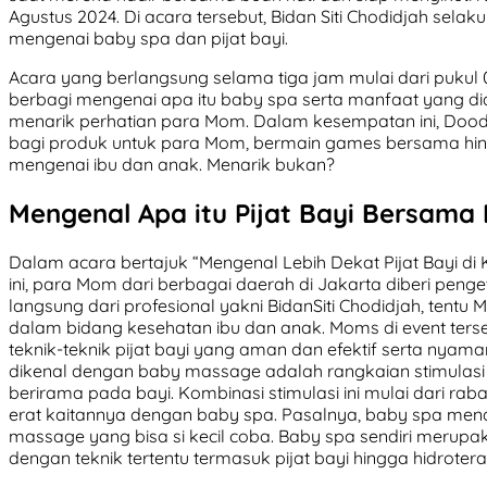
Agustus 2024. Di acara tersebut, Bidan Siti Chodidjah selaku
mengenai baby spa dan pijat bayi.
Acara yang berlangsung selama tiga jam mulai dari pukul 0
berbagi mengenai apa itu baby spa serta manfaat yang di
menarik perhatian para Mom. Dalam kesempatan ini, Dood
bagi produk untuk para Mom, bermain games bersama hin
mengenai ibu dan anak. Menarik bukan?
Mengenal Apa itu Pijat Bayi Bersama K
Dalam acara bertajuk “Mengenal Lebih Dekat Pijat Bayi di 
ini, para Mom dari berbagai daerah di Jakarta diberi penge
langsung dari profesional yakni BidanSiti Chodidjah, te
dalam bidang kesehatan ibu dan anak. Moms di event ter
teknik-teknik pijat bayi yang aman dan efektif serta nyaman 
dikenal dengan baby massage adalah rangkaian stimulasi
berirama pada bayi. Kombinasi stimulasi ini mulai dari raba (
erat kaitannya dengan baby spa. Pasalnya, baby spa mena
massage yang bisa si kecil coba. Baby spa sendiri merupa
dengan teknik tertentu termasuk pijat bayi hingga hidrotera