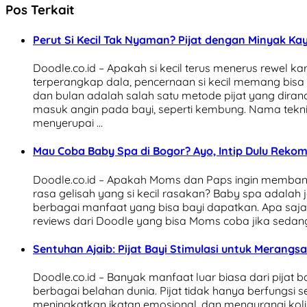
Pos Terkait
Perut Si Kecil Tak Nyaman? Pijat dengan Minyak Ka
Doodle.co.id – Apakah si kecil terus menerus rewel 
terperangkap dala, pencernaan si kecil memang bisa
dan bulan adalah salah satu metode pijat yang dir
masuk angin pada bayi, seperti kembung. Nama teknik
menyerupai …
Mau Coba Baby Spa di Bogor? Ayo, Intip Dulu Rekome
Doodle.co.id – Apakah Moms dan Paps ingin membant
rasa gelisah yang si kecil rasakan? Baby spa adalah 
berbagai manfaat yang bisa bayi dapatkan. Apa saja
reviews dari Doodle yang bisa Moms coba jika sedan
Sentuhan Ajaib: Pijat Bayi Stimulasi untuk Meran
Doodle.co.id – Banyak manfaat luar biasa dari pijat b
berbagai belahan dunia. Pijat tidak hanya berfungsi
meningkatkan ikatan emosional, dan mengurangi koli