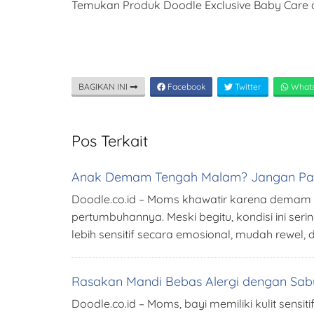
Temukan Produk Doodle Exclusive Baby Care d
BAGIKAN INI
Facebook
Twitter
What
Pos Terkait
Anak Demam Tengah Malam? Jangan Pani
Doodle.co.id – Moms khawatir karena demam 
pertumbuhannya. Meski begitu, kondisi ini s
lebih sensitif secara emosional, mudah rewel
Rasakan Mandi Bebas Alergi dengan Sab
Doodle.co.id – Moms, bayi memiliki kulit sens