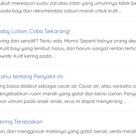
at tubuh merespon suatu zat atau iritan yang umumnya tidak
i pada bayi dan rekomendasi sabun mandi untuk kulit …
 Baby Lotion, Coba Sekarang!
kering dan sensitif? Tentu ada, Moms! Seperti halnya orang d
al. Kulit bayi yang lembut, halus, dan harum sangat rentan t
atir. Kulit kering pada …
hui tentang Penyakit Ini
ng biasa disebut sebagai cacar air. Cacar air, atau varicel
yebabkan ruam merah yang gatal dan berisi cairan. Penyakit 
pun umum pada anak-anak, virus ini dapat menyerang …
Sering Terabaikan
bersin, dan menggosok matanya yang gatal, berair, serta mera