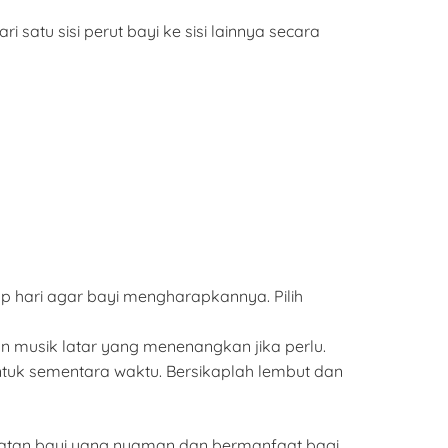
satu sisi perut bayi ke sisi lainnya secara
ap hari agar bayi mengharapkannya. Pilih
 musik latar yang menenangkan jika perlu.
ntuk sementara waktu. Bersikaplah lembut dan
jatan bayi yang nyaman dan bermanfaat bagi