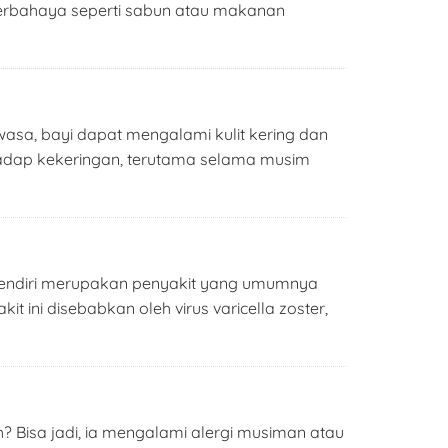
 berbahaya seperti sabun atau makanan
ewasa, bayi dapat mengalami kulit kering dan
erhadap kekeringan, terutama selama musim
la sendiri merupakan penyakit yang umumnya
ini disebabkan oleh virus varicella zoster,
h? Bisa jadi, ia mengalami alergi musiman atau