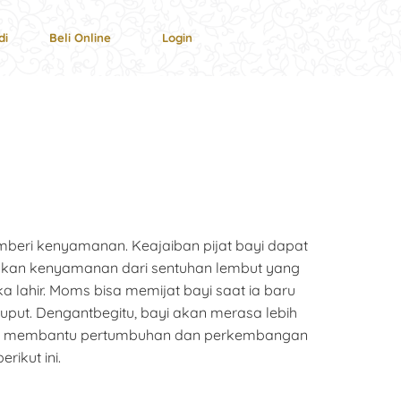
di
Beli Online
Login
eri kenyamanan. Keajaiban pijat bayi dapat
kan kenyamanan dari sentuhan lembut yang
 lahir. Moms bisa memijat bayi saat ia baru
puput. Dengantbegitu, bayi akan merasa lebih
dalam membantu pertumbuhan dan perkembangan
ikut ini.