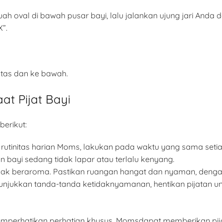
val di bawah pusar bayi, lalu jalankan ujung jari Anda dari 
”.
 atas dan ke bawah.
at Pijat Bayi
berikut:
i rutinitas harian Moms, lakukan pada waktu yang sama seti
n bayi sedang tidak lapar atau terlalu kenyang.
dak beraroma. Pastikan ruangan hangat dan nyaman, dengan
nunjukkan tanda-tanda ketidaknyamanan, hentikan pijatan u
emperhatikan perhatian khusus, Momsdapat memberikan pi