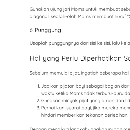
Gunakan ujung jari Moms untuk membuat sebuah o
diagonal, seolah-olah Moms membuat huruf “X
6. Punggung
Usaplah punggungnya dari sisi ke sisi, lalu ke
Hal yang Perlu Diperhatikan Sa
Sebelum memulai pijat, ingatlah beberapa hal 
Jadikan pijatan bayi sebagai bagian dar
waktu ketika Moms tidak terburu-buru da
Gunakan minyak pijat yang aman dan ti
Perhatikan isyarat bayi, jika mereka me
hindari memberikan tekanan berlebihan.
Dengan mengikuti langkah-langkah ini dan m