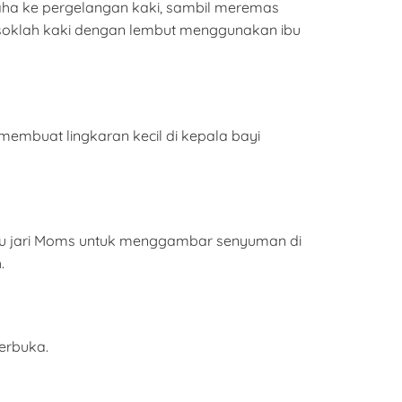
aha ke pergelangan kaki, sambil meremas
Gosoklah kaki dengan lembut menggunakan ibu
 membuat lingkaran kecil di kepala bayi
 ibu jari Moms untuk menggambar senyuman di
.
erbuka.