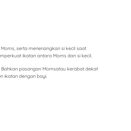
Moms, serta menenangkan si kecil saat
mperkuat ikatan antara Moms dan si kecil.
s. Bahkan pasangan Momsatau kerabat dekat
n ikatan dengan bayi.