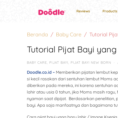
Reviews
Products
Beranda
Baby Care
Tutorial Pij
Tutorial Pijat Bayi yang
BABY CARE
,
PIJAT BAYI
,
PIJAT BAYI NEW BORN
·
Doodle.co.id –
Memberikan pijatan lembut ke
si kecil rasakan dari sentuhan lembut Moms a
diberikan pada mereka, ini karena sentuhan a
lahir atau usia 0 tahun, jika Moms masih ragu
nyaman saat dipijat. Berdasarkan penelitia
bayi. Apa saja manfaatnya dan bagaimana tutor
Cara pijat bayi yang baru lahir / Image Kseni