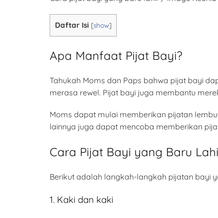
Daftar Isi
[
show
]
Apa Manfaat Pijat Bayi?
Tahukah Moms dan Paps bahwa pijat bayi dap
merasa rewel. Pijat bayi juga membantu merek
Moms dapat mulai memberikan pijatan lembu
lainnya juga dapat mencoba memberikan pijat
Cara Pijat Bayi yang Baru Lahi
Berikut adalah langkah-langkah pijatan bayi 
1. Kaki dan kaki