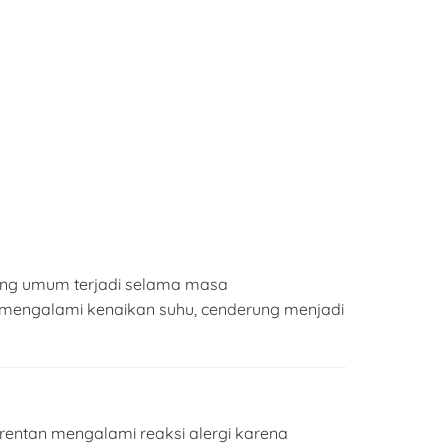
yang umum terjadi selama masa
 mengalami kenaikan suhu, cenderung menjadi
a rentan mengalami reaksi alergi karena