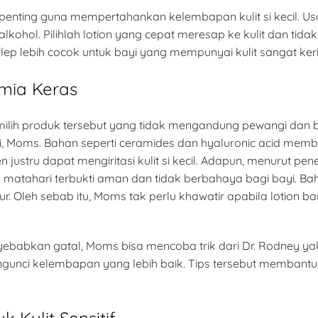
penting guna mempertahankan kelembapan kulit si kecil. U
ohol. Pilihlah lotion yang cepat meresap ke kulit dan tidak
ep lebih cocok untuk bayi yang mempunyai kulit sangat keri
mia Keras
milih produk tersebut yang tidak mengandung pewangi dan b
ayi, Moms. Bahan seperti ceramides dan hyaluronic acid me
 justru dapat mengiritasi kulit si kecil. Adapun, menurut p
 matahari terbukti aman dan tidak berbahaya bagi bayi. Ba
tur. Oleh sebab itu, Moms tak perlu khawatir apabila lotion
enyebabkan gatal, Moms bisa mencoba trik dari Dr. Rodney yak
gunci kelembapan yang lebih baik. Tips tersebut membantu m
 Kulit Sensitif