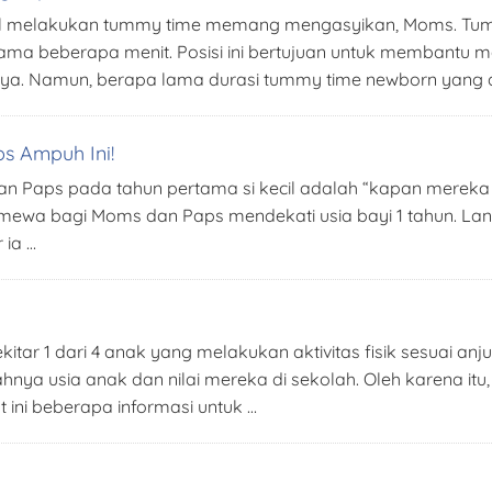
cil melakukan tummy time memang mengasyikan, Moms. Tumm
ma beberapa menit. Posisi ini bertujuan untuk membantu 
knya. Namun, berapa lama durasi tummy time newborn yang
ps Ampuh Ini!
an Paps pada tahun pertama si kecil adalah “kapan merek
imewa bagi Moms dan Paps mendekati usia bayi 1 tahun. Lanta
 ia …
ar 1 dari 4 anak yang melakukan aktivitas fisik sesuai anju
ahnya usia anak dan nilai mereka di sekolah. Oleh karena itu,
t ini beberapa informasi untuk …