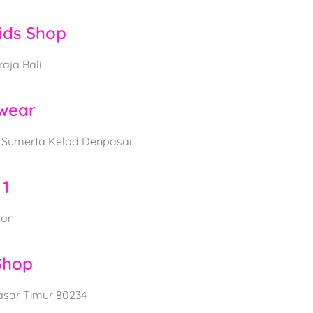
ids Shop
raja Bali
swear
ri Sumerta Kelod Denpasar
1
tan
Shop
asar Timur 80234