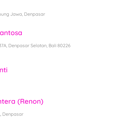
mpung Jawa, Denpasar
Santosa
7A, Denpasar Selatan, Bali 80226
nti
htera (Renon)
A, Denpasar