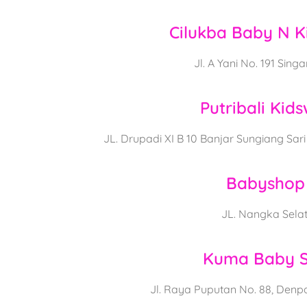
Cilukba Baby N K
Jl. A Yani No. 191 Singa
Putribali Kid
JL. Drupadi XI B 10 Banjar Sungiang Sa
Babyshop 
JL. Nangka Sela
Kuma Baby 
Jl. Raya Puputan No. 88, Denp