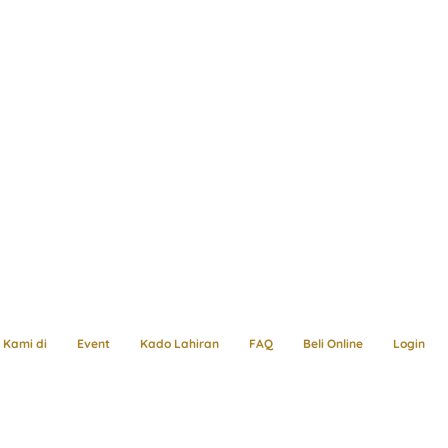
Kami di
Event
Kado Lahiran
FAQ
Beli Online
Login