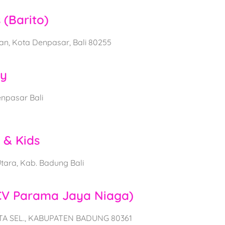
 (Barito)
tan, Kota Denpasar, Bali 80255
by
enpasar Bali
 & Kids
Utara, Kab. Badung Bali
CV Parama Jaya Niaga)
UTA SEL., KABUPATEN BADUNG 80361