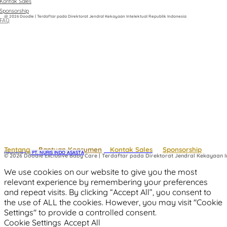
Kontak Sales
Sponsorship
@ 2026 Doodle | Terdaftar pada Direktorat Jendral Kekayaan Intelektual Republik Indonesia
FAQ
Tentang
Bantuan Konsumen
Kontak Sales
Sponsorship
Powered by
 PT. NURIS INDO ASASTA
© 2026 Doodle Exclusive Baby Care | Terdaftar pada Direktorat Jendral Kekayaan In
We use cookies on our website to give you the most
relevant experience by remembering your preferences
and repeat visits. By clicking “Accept All”, you consent to
the use of ALL the cookies. However, you may visit "Cookie
Settings" to provide a controlled consent.
Cookie Settings
Accept All