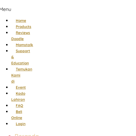
Menu
Home
Products
Reviews
Doodle
Momstalk
Support
&
Education
Temukan
Kami
di
Event
Kado
Lahiran
FAQ
Beli
Online
Login