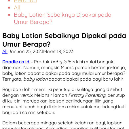
Beranda
All
Baby Lotion Sebaiknya Dipakai pada
Umur Berapa?
Baby Lotion Sebaiknya Dipakai pada
Umur Berapa?
All
·
Januari 25, 2023
Maret 18, 2023
Doodle.co.id
– Produk
baby lotion
kini mulai banyak
digemari. Namun, mungkin Mums pernah bertanya-tanya,
baby lotion dapat dipakai pada bayi mulai umur berapa?
Ternyata,
baby lotion
dapat dipakai pada bayi baru lahir.
Bayi baru lahir memiliki penutup di kulitnya yang disebut
dengan
vernix
. Melansir laman
Firstcry Parenting
, penutup
di kulit ini merupakan lapisan perlindungan lilin yang
menutupi tubuh bayi di dalam rahim untuk melindungi kulit
bayi dari cairan ketuban.
Dalam beberapa minggu setelah kelahiran bayi, lapisan
ini mulai terkelupas. Kemudian, tampilan kulit bayi terlihat