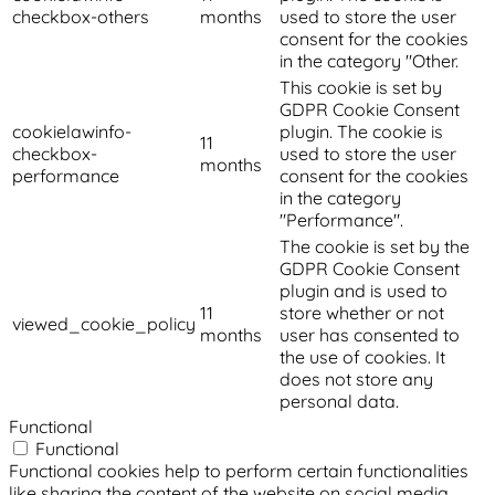
checkbox-others
months
used to store the user
consent for the cookies
in the category "Other.
This cookie is set by
GDPR Cookie Consent
cookielawinfo-
plugin. The cookie is
11
checkbox-
used to store the user
months
performance
consent for the cookies
in the category
"Performance".
The cookie is set by the
GDPR Cookie Consent
plugin and is used to
11
store whether or not
viewed_cookie_policy
months
user has consented to
the use of cookies. It
does not store any
personal data.
Functional
Functional
Functional cookies help to perform certain functionalities
like sharing the content of the website on social media