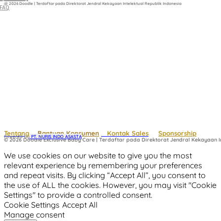
@ 2026 Doodle | Terdaftar pada Direktorat Jendral Kekayaan Intelektual Republik Indonesia
FAQ
Tentang
Bantuan Konsumen
Kontak Sales
Sponsorship
Powered by
 PT. NURIS INDO ASASTA
© 2026 Doodle Exclusive Baby Care | Terdaftar pada Direktorat Jendral Kekayaan In
We use cookies on our website to give you the most
relevant experience by remembering your preferences
and repeat visits. By clicking “Accept All”, you consent to
the use of ALL the cookies. However, you may visit "Cookie
Settings" to provide a controlled consent.
Cookie Settings
Accept All
Manage consent