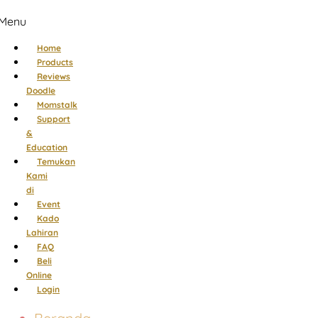
Menu
Home
Products
Reviews
Doodle
Momstalk
Support
&
Education
Temukan
Kami
di
Event
Kado
Lahiran
FAQ
Beli
Online
Login