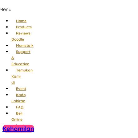
Menu
Home
Products
Reviews
Doodle
Momstalk
Support
&
Education
Temukan
Kami
di
Event
Kado
Lahiran
FAQ
Beli
Online
Login
Kehamilan