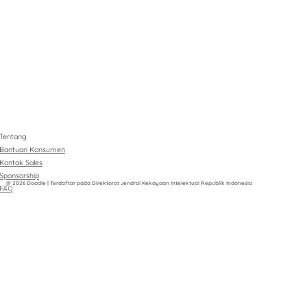
Tentang
Bantuan Konsumen
Kontak Sales
Sponsorship
@ 2026 Doodle | Terdaftar pada Direktorat Jendral Kekayaan Intelektual Republik Indonesia
FAQ