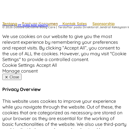
Tentang
Bantuan Konsumen
Kontak Sales
Sponsorship
Powered by
 PT. NURIS INDO ASASTA
© 2026 Doodle Exclusive Baby Care | Terdaftar pada Direktorat Jendral Kekayaan In
We use cookies on our website to give you the most
relevant experience by remembering your preferences
and repeat visits. By clicking “Accept All”, you consent to
the use of ALL the cookies. However, you may visit "Cookie
Settings" to provide a controlled consent.
Cookie Settings
Accept All
Manage consent
Close
Privacy Overview
This website uses cookies to improve your experience
while you navigate through the website. Out of these, the
cookies that are categorized as necessary are stored on
your browser as they are essential for the working of
basic functionalities of the website. We also use third-party