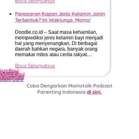
Baca Selanjutnya
Penasaran Kapan Jenis Kelamin Janin
Terbentuk? Ini Waktunya, Moms!
Doodle.co.id – Saat masa kehamilan,
memprediksi jenis kelamin bayi menjadi
hal yang menyenangkan. Di berbagai
daerah bahkan negara, banyak orang
memakai mitos atau cerita rakyat…
Baca Selanjutnya
ijat Bayi
ew Born
Nama Bayi
Persalinan
Kehamilan
Baby Care
Coba Dengarkan Momstalk Podcast
Parenting Indonesia
di sini.