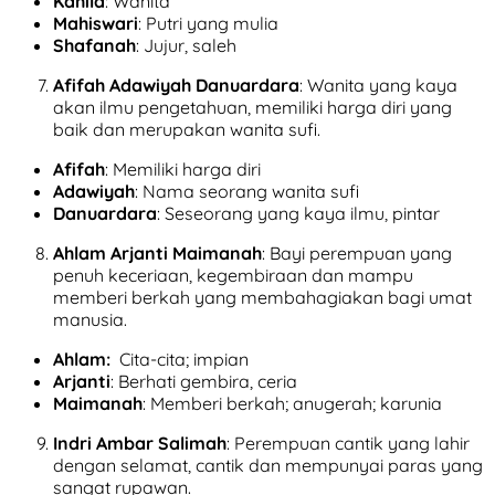
Kahila
: Wanita
Mahiswari
: Putri yang mulia
Shafanah
: Jujur, saleh
Afifah Adawiyah Danuardara
: Wanita yang kaya
akan ilmu pengetahuan, memiliki harga diri yang
baik dan merupakan wanita sufi.
Afifah
: Memiliki harga diri
Adawiyah
: Nama seorang wanita sufi
Danuardara
: Seseorang yang kaya ilmu, pintar
Ahlam Arjanti Maimanah
: Bayi perempuan yang
penuh keceriaan, kegembiraan dan mampu
memberi berkah yang membahagiakan bagi umat
manusia.
Ahlam:
Cita-cita; impian
Arjanti
: Berhati gembira, ceria
Maimanah
: Memberi berkah; anugerah; karunia
Indri Ambar Salimah
: Perempuan cantik yang lahir
dengan selamat, cantik dan mempunyai paras yang
sangat rupawan.