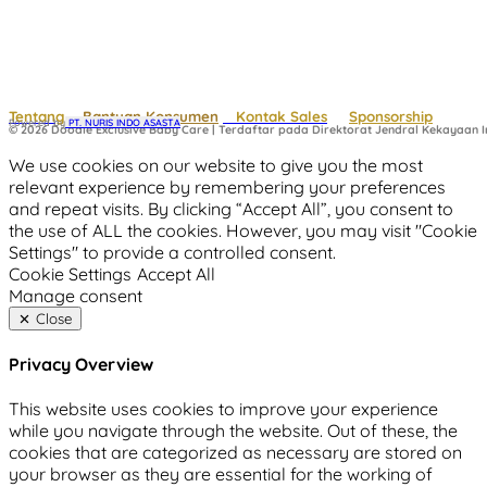
Tentang
Bantuan Konsumen
Kontak Sales
Sponsorship
Powered by
 PT. NURIS INDO ASASTA
© 2026 Doodle Exclusive Baby Care | Terdaftar pada Direktorat Jendral Kekayaan In
We use cookies on our website to give you the most
relevant experience by remembering your preferences
and repeat visits. By clicking “Accept All”, you consent to
the use of ALL the cookies. However, you may visit "Cookie
Settings" to provide a controlled consent.
Cookie Settings
Accept All
Manage consent
Close
Privacy Overview
This website uses cookies to improve your experience
while you navigate through the website. Out of these, the
cookies that are categorized as necessary are stored on
your browser as they are essential for the working of