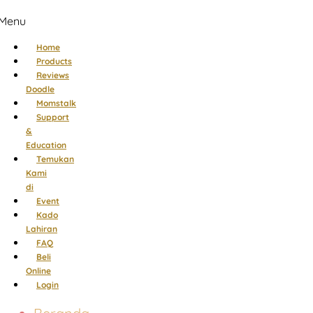
Menu
Home
Products
Reviews
Doodle
Momstalk
Support
&
Education
Temukan
Kami
di
Event
Kado
Lahiran
FAQ
Beli
Online
Login