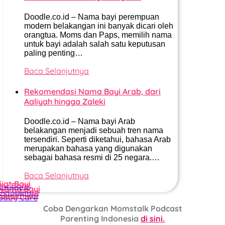
Doodle.co.id – Nama bayi perempuan
modern belakangan ini banyak dicari oleh
orangtua. Moms dan Paps, memilih nama
untuk bayi adalah salah satu keputusan
paling penting…
Baca Selanjutnya
Rekomendasi Nama Bayi Arab, dari
Aaliyah hingga Zaleki
Doodle.co.id – Nama bayi Arab
belakangan menjadi sebuah tren nama
tersendiri. Seperti diketahui, bahasa Arab
merupakan bahasa yang digunakan
sebagai bahasa resmi di 25 negara.…
Baca Selanjutnya
ijat Bayi
ew Born
Nama Bayi
Persalinan
Kehamilan
Baby Care
Coba Dengarkan Momstalk Podcast
Parenting Indonesia
di sini.