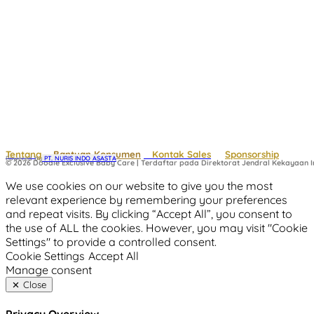
Tentang
Bantuan Konsumen
Kontak Sales
Sponsorship
Powered by
 PT. NURIS INDO ASASTA
© 2026 Doodle Exclusive Baby Care | Terdaftar pada Direktorat Jendral Kekayaan In
We use cookies on our website to give you the most
relevant experience by remembering your preferences
and repeat visits. By clicking “Accept All”, you consent to
the use of ALL the cookies. However, you may visit "Cookie
Settings" to provide a controlled consent.
Cookie Settings
Accept All
Manage consent
Close
Privacy Overview