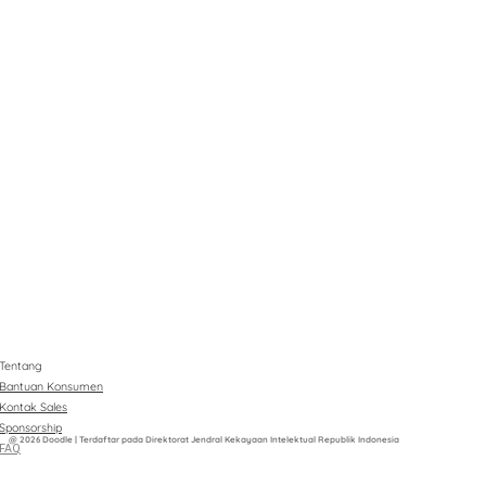
Tentang
Bantuan Konsumen
Kontak Sales
Sponsorship
@ 2026 Doodle | Terdaftar pada Direktorat Jendral Kekayaan Intelektual Republik Indonesia
FAQ