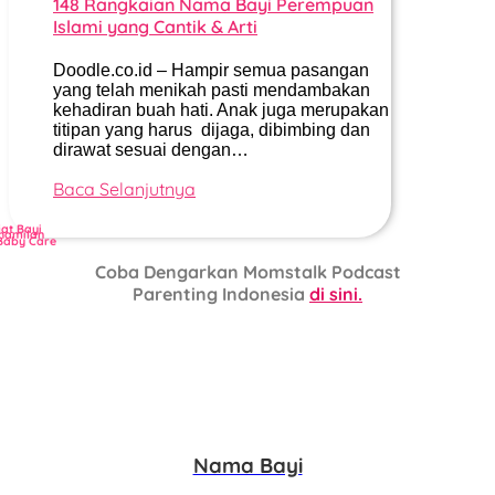
148 Rangkaian Nama Bayi Perempuan
Islami yang Cantik & Arti
Doodle.co.id – Hampir semua pasangan
yang telah menikah pasti mendambakan
kehadiran buah hati. Anak juga merupakan
titipan yang harus dijaga, dibimbing dan
dirawat sesuai dengan…
Baca Selanjutnya
jat Bayi
hamilan
Baby Care
Coba Dengarkan Momstalk Podcast
Parenting Indonesia
di sini.
Nama Bayi