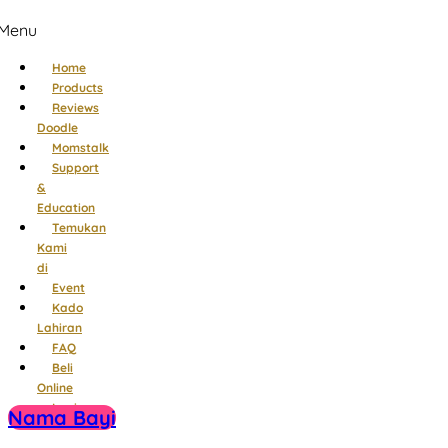
Menu
Home
Products
Reviews
Doodle
Momstalk
Support
&
Education
Temukan
Kami
di
Event
Kado
Lahiran
FAQ
Beli
Online
Login
Nama Bayi