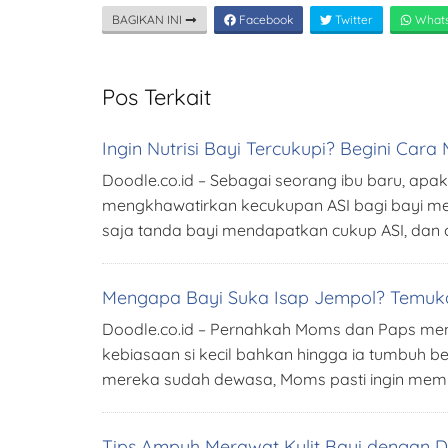
BAGIKAN INI
Facebook
Twitter
What
Pos Terkait
Ingin Nutrisi Bayi Tercukupi? Begini Car
Doodle.co.id – Sebagai seorang ibu baru, 
mengkhawatirkan kecukupan ASI bagi bayi mer
saja tanda bayi mendapatkan cukup ASI, dan ca
Mengapa Bayi Suka Isap Jempol? Temukan
Doodle.co.id – Pernahkah Moms dan Paps menda
kebiasaan si kecil bahkan hingga ia tumbuh 
mereka sudah dewasa, Moms pasti ingin mem
Tips Ampuh Merawat Kulit Bayi dengan De