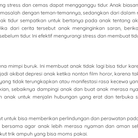
g stress dan cemas dapat mengganggu tidur. Anak biasany
ya masalah dengan teman-temannya, sedangkan dari dalam mi
anak tidur sempatkan untuk bertanya pada anak tentang ak
 Jika dari cerita tersebut anak menginginkan saran, be
lum tidur. Ini efektif mengurangi stress dan membuat tidu
ena mimpi buruk. Ini membuat anak tidak lagi bisa tidur k
i akibat depresi anak ketika nonton film horor, karena taku
yang tidak terungkapkan atau manifestasi rasa kecewa ya
ikian, sebaiknya dampingi anak dan buat anak merasa 
 anak untuk menjalin hubungan yang erat dan terbuka s
ut untuk bisa memberikan perlindungan dan perawatan pada 
r bersama agar anak lebih merasa nyaman dan aman se
kut trik ampuh yang bisa moms pakai.