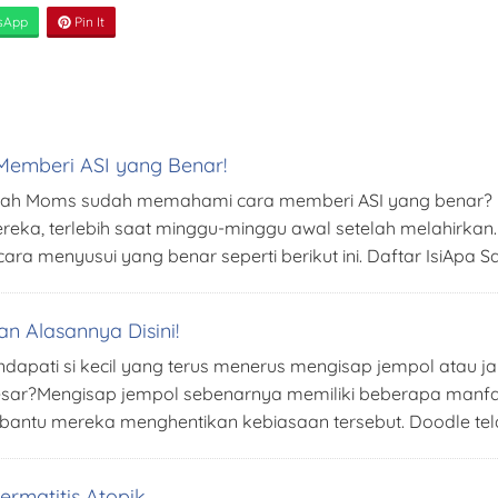
sApp
Pin It
a Memberi ASI yang Benar!
apakah Moms sudah memahami cara memberi ASI yang bena
eka, terlebih saat minggu-minggu awal setelah melahirkan.
ra menyusui yang benar seperti berikut ini. Daftar IsiApa Sa
 Alasannya Disini!
pati si kecil yang terus menerus mengisap jempol atau jari
besar?Mengisap jempol sebenarnya memiliki beberapa manfaa
bantu mereka menghentikan kebiasaan tersebut. Doodle t
rmatitis Atopik