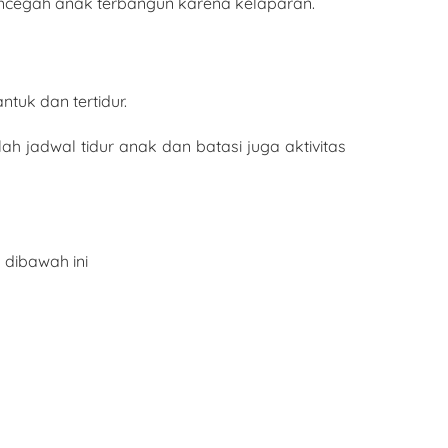
encegah anak terbangun karena kelaparan.
tuk dan tertidur.
h jadwal tidur anak dan batasi juga aktivitas
 dibawah ini