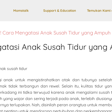
Momstalk
Support & Education
Temukan Kami 
!! Cara Mengatasi Anak Susah Tidur yang Ampuh
ngatasi Anak Susah Tidur yan
gi anak untuk mengistirahatkan otak dan tubunya setela
ak tidak terbangun dan rewel. Selain itu, kulitas tidur y
terkadang ini tidka terwujud karena anak mengalami susah t
ng wajar dan sering terjadi pada anak, terlebih diusianya ya
urnya terlupakan. Nah, disinilah peran orangtua untuk membu
gat penting untuk mendorong pertubuhan dan perkembangan 