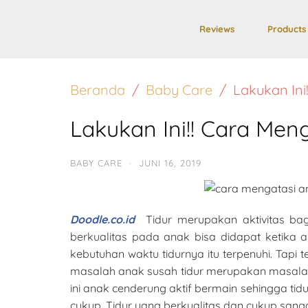
Reviews
Products
Beranda
Baby Care
Lakukan Ini
Lakukan Ini!! Cara Me
BABY CARE
·
JUNI 16, 2019
Doodle.co.id
Tidur merupakan aktivitas ba
berkualitas pada anak bisa didapat ketika an
kebutuhan waktu tidurnya itu terpenuhi. Tapi 
masalah anak susah tidur merupakan masalah ya
ini anak cenderung aktif bermain sehingga tid
cukup. Tidur yang berkualitas dan cukup san