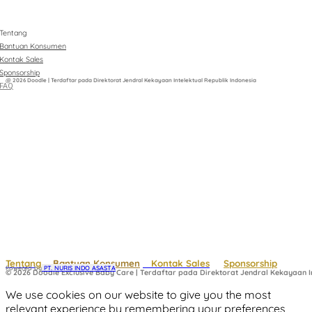
Tentang
Bantuan Konsumen
Kontak Sales
Sponsorship
@ 2026 Doodle | Terdaftar pada Direktorat Jendral Kekayaan Intelektual Republik Indonesia
FAQ
Tentang
Bantuan Konsumen
Kontak Sales
Sponsorship
Powered by
 PT. NURIS INDO ASASTA
© 2026 Doodle Exclusive Baby Care | Terdaftar pada Direktorat Jendral Kekayaan In
We use cookies on our website to give you the most
relevant experience by remembering your preferences