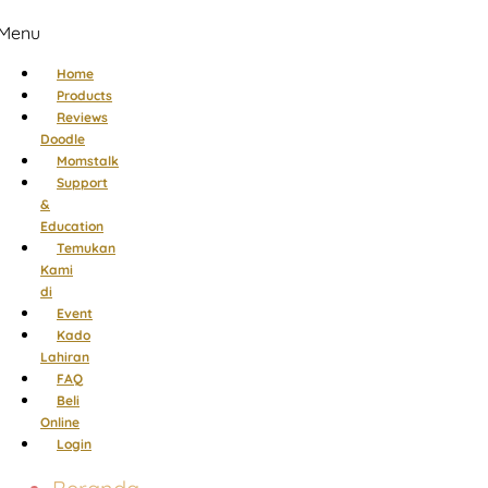
Menu
Home
Products
Reviews
Doodle
Momstalk
Support
&
Education
Temukan
Kami
di
Event
Kado
Lahiran
FAQ
Beli
Online
Login