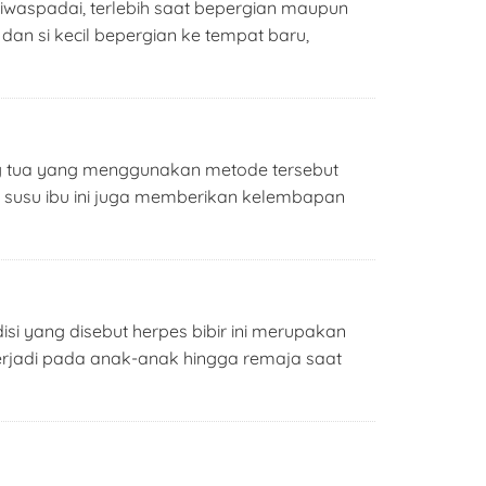
iwaspadai, terlebih saat bepergian maupun
 dan si kecil bepergian ke tempat baru,
ng tua yang menggunakan metode tersebut
air susu ibu ini juga memberikan kelembapan
si yang disebut herpes bibir ini merupakan
terjadi pada anak-anak hingga remaja saat