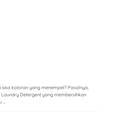
da sisa kotoran yang menempel? Pasalnya,
aby Laundry Detergent yang membersihkan
u …