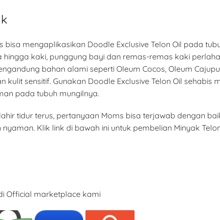
ak
 bisa mengaplikasikan Doodle Exclusive Telon Oil pada tub
 hingga kaki, punggung bayi dan remas-remas kaki perlahan
ngandung bahan alami seperti Oleum Cocos, Oleum Cajuputi
 kulit sensitif. Gunakan Doodle Exclusive Telon Oil sehabis 
an pada tubuh mungilnya.
ir tidur terus, pertanyaan Moms bisa terjawab dengan bai
 nyaman. Klik link di bawah ini untuk pembelian Minyak Tel
i Official marketplace kami