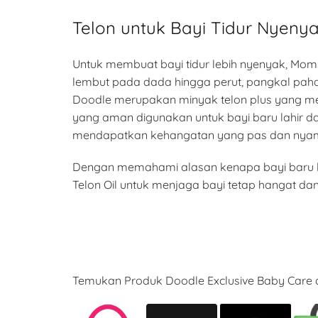
Telon untuk Bayi Tidur Nyeny
Untuk membuat bayi tidur lebih nyenyak, Moms
lembut pada dada hingga perut, pangkal paha
Doodle merupakan minyak telon plus yang me
yang aman digunakan untuk bayi baru lahir dan
mendapatkan kehangatan yang pas dan nyam
Dengan memahami alasan kenapa bayi baru lah
Telon Oil untuk menjaga bayi tetap hangat dan
Temukan Produk Doodle Exclusive Baby Care d