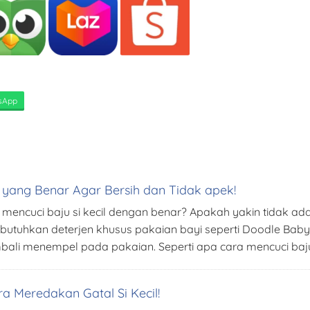
sApp
i yang Benar Agar Bersih dan Tidak apek!
 mencuci baju si kecil dengan benar? Apakah yakin tidak a
Dibutuhkan deterjen khusus pakaian bayi seperti Doodle B
li menempel pada pakaian. Seperti apa cara mencuci baj
ra Meredakan Gatal Si Kecil!