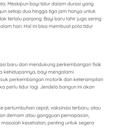
rata. Meskipun bayi tidur dalam durasi yang
un setiap dua hingga tiga jam hanya untuk
k terlalu panjang. Bayi baru lahir juga sering
malam hari. Hal ini bisa membuat pola tidur
rmasi baru dan mendukung perkembangan fisik
ma kehidupannya, bayi mengalami
masuk perkembangan motorik dan keterampilan
 perlu tidur lagi. Jendela bangun ini akan
de pertumbuhan cepat, vaksinasi terbaru, atau
 dengan demam atau gangguan pernapasan,
a masalah kesehatan, penting untuk segera