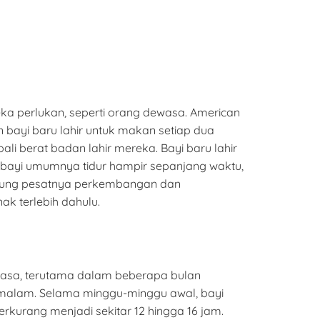
ka perlukan, seperti orang dewasa. American
bayi baru lahir untuk makan setiap dua
li berat badan lahir mereka. Bayi baru lahir
n, bayi umumnya tidur hampir sepanjang waktu,
dukung pesatnya perkembangan dan
ak terlebih dahulu.
dewasa, terutama dalam beberapa bulan
 malam. Selama minggu-minggu awal, bayi
erkurang menjadi sekitar 12 hingga 16 jam.