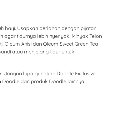
uh bayi. Usapkan perlahan dengan pijatan
 agar tidurnya lebih nyenyak. Minyak Telon
, Oleum Anisi dan Oleum Sweet Green Tea
mandi atau menjelang tidur untuk
k. Jangan lupa gunakan Doodle Exclusive
on Doodle dan produk Doodle lainnya!