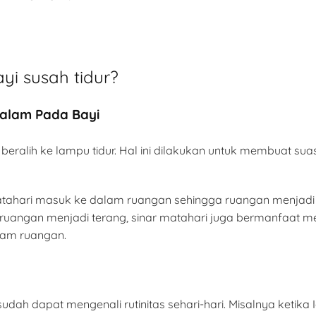
i susah tidur?
alam Pada Bayi
eralih ke lampu tidur. Hal ini dilakukan untuk membuat s
ar matahari masuk ke dalam ruangan sehingga ruangan menja
t ruangan menjadi terang, sinar matahari juga bermanfaat
am ruangan.
udah dapat mengenali rutinitas sehari-hari. Misalnya ketika 