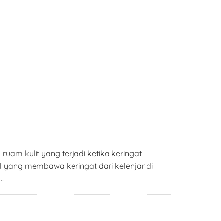
ruam kulit yang terjadi ketika keringat
il yang membawa keringat dari kelenjar di
 …