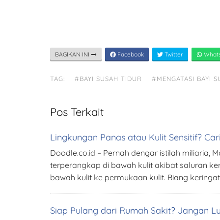
BAGIKAN INI
Facebook
Twitter
What
TAG:
#BAYI SUSAH TIDUR
#MENGATASI BAYI S
Pos Terkait
Lingkungan Panas atau Kulit Sensitif? Car
Doodle.co.id – Pernah dengar istilah miliaria,
terperangkap di bawah kulit akibat saluran ke
bawah kulit ke permukaan kulit. Biang keringa
Siap Pulang dari Rumah Sakit? Jangan Lu