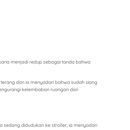
uasana menjadi redup sebagai tanda bahwa
di terang dan ia menyadari bahwa sudah siang
 mengurangi kelembaban ruangan dan
Ia sedang didudukan ke stroller, ia menyadari