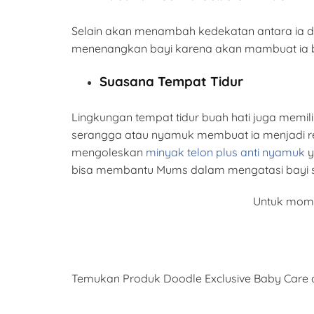
Selain akan menambah kedekatan antara ia den
menenangkan bayi karena akan mambuat ia b
Suasana Tempat Tidur
Lingkungan tempat tidur buah hati juga memili
serangga atau nyamuk membuat ia menjadi rewe
mengoleskan
minyak telon plus anti nyamuk
y
bisa membantu Mums dalam mengatasi bayi su
Untuk moms 
Temukan Produk Doodle Exclusive Baby Care d