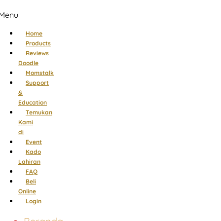
Menu
Home
Products
Reviews
Doodle
Momstalk
Support
&
Education
Temukan
Kami
di
Event
Kado
Lahiran
FAQ
Beli
Online
Login