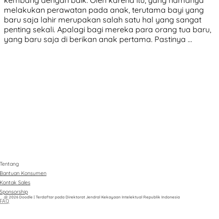
melakukan perawatan pada anak, terutama bayi yang
baru saja lahir merupakan salah satu hal yang sangat
penting sekali. Apalagi bagi mereka para orang tua baru,
yang baru saja di berikan anak pertama. Pastinya …
Tentang
Bantuan Konsumen
Kontak Sales
Sponsorship
@ 2026 Doodle | Terdaftar pada Direktorat Jendral Kekayaan Intelektual Republik Indonesia
FAQ