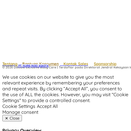
Tentang
Bantuan Konsumen
Kontak Sales
Sponsorship
Powered by
 PT. NURIS INDO ASASTA
© 2026 Doodle Exclusive Baby Care | Terdaftar pada Direktorat Jendral Kekayaan In
We use cookies on our website to give you the most
relevant experience by remembering your preferences
and repeat visits. By clicking “Accept All”, you consent to
the use of ALL the cookies. However, you may visit "Cookie
Settings" to provide a controlled consent.
Cookie Settings
Accept All
Manage consent
Close
Privacy Overview