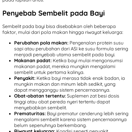
Penyebab Sembelit pada Bayi
Sembelit pada bayi bisa disebabkan oleh beberapa
faktor, mulai dari pola makan hingga riwayat keluarga:
Perubahan pola makan:
Pengenalan protein susu
sapi atau perubahan dari ASI ke susu formula sering
menjadi penyebab utama sembelit pada bayi.
Makanan padat:
Ketika bayi mulai mengonsumsi
makanan padat, mereka mungkin mengalami
sembelit untuk pertama kalinya.
Penyakit:
Ketika bayi merasa tidak enak badan, ia
mungkin makan dan minum lebih sedikit, yang
dapat mengganggu sistem pencernaannya.
Obat-obatan tertentu:
Suplemen zat besi dosis
tinggi atau obat pereda nyeri tertentu dapat
menyebabkan sembelit.
Prematuritas:
Bayi prematur cenderung lebih sering
mengalami sembelit karena sistem pencernaannya
belum sepenuhnya berkembang.
Riwayat keluarga:
Kondisi seperti penyakit