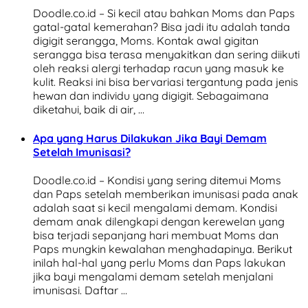
Doodle.co.id – Si kecil atau bahkan Moms dan Paps
gatal-gatal kemerahan? Bisa jadi itu adalah tanda
digigit serangga, Moms. Kontak awal gigitan
serangga bisa terasa menyakitkan dan sering diikuti
oleh reaksi alergi terhadap racun yang masuk ke
kulit. Reaksi ini bisa bervariasi tergantung pada jenis
hewan dan individu yang digigit. Sebagaimana
diketahui, baik di air, …
Apa yang Harus Dilakukan Jika Bayi Demam
Setelah Imunisasi?
Doodle.co.id – Kondisi yang sering ditemui Moms
dan Paps setelah memberikan imunisasi pada anak
adalah saat si kecil mengalami demam. Kondisi
demam anak dilengkapi dengan kerewelan yang
bisa terjadi sepanjang hari membuat Moms dan
Paps mungkin kewalahan menghadapinya. Berikut
inilah hal-hal yang perlu Moms dan Paps lakukan
jika bayi mengalami demam setelah menjalani
imunisasi. Daftar …