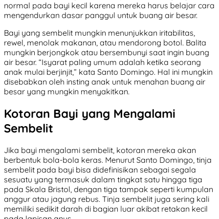
normal pada bayi kecil karena mereka harus belajar cara
mengendurkan dasar panggul untuk buang air besar.
Bayi yang sembelit mungkin menunjukkan iritabilitas,
rewel, menolak makanan, atau mendorong botol. Balita
mungkin berjongkok atau bersembunyi saat ingin buang
air besar. “Isyarat paling umum adalah ketika seorang
anak mulai berjinjit,” kata Santo Domingo. Hal ini mungkin
disebabkan oleh insting anak untuk menahan buang air
besar yang mungkin menyakitkan.
Kotoran Bayi yang Mengalami
Sembelit
Jika bayi mengalami sembelit, kotoran mereka akan
berbentuk bola-bola keras. Menurut Santo Domingo, tinja
sembelit pada bayi bisa didefinisikan sebagai segala
sesuatu yang termasuk dalam tingkat satu hingga tiga
pada Skala Bristol, dengan tiga tampak seperti kumpulan
anggur atau jagung rebus. Tinja sembelit juga sering kali
memiliki sedikit darah di bagian luar akibat retakan kecil
pada lapisan anus.