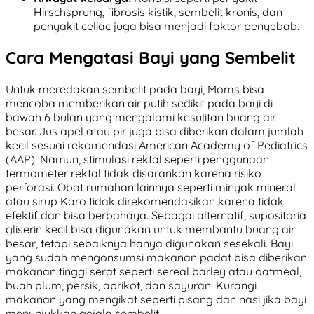
Hirschsprung, fibrosis kistik, sembelit kronis, dan
penyakit celiac juga bisa menjadi faktor penyebab.
Cara Mengatasi Bayi yang Sembelit
Untuk meredakan sembelit pada bayi, Moms bisa
mencoba memberikan air putih sedikit pada bayi di
bawah 6 bulan yang mengalami kesulitan buang air
besar. Jus apel atau pir juga bisa diberikan dalam jumlah
kecil sesuai rekomendasi American Academy of Pediatrics
(AAP). Namun, stimulasi rektal seperti penggunaan
termometer rektal tidak disarankan karena risiko
perforasi. Obat rumahan lainnya seperti minyak mineral
atau sirup Karo tidak direkomendasikan karena tidak
efektif dan bisa berbahaya. Sebagai alternatif, supositoria
gliserin kecil bisa digunakan untuk membantu buang air
besar, tetapi sebaiknya hanya digunakan sesekali. Bayi
yang sudah mengonsumsi makanan padat bisa diberikan
makanan tinggi serat seperti sereal barley atau oatmeal,
buah plum, persik, aprikot, dan sayuran. Kurangi
makanan yang mengikat seperti pisang dan nasi jika bayi
menunjukkan gejala sembelit.