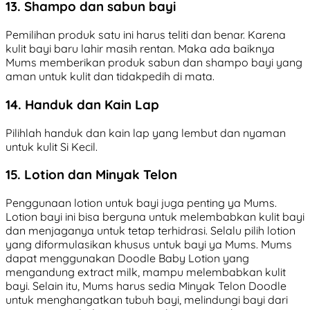
13. Shampo dan sabun bayi
Pemilihan produk satu ini harus teliti dan benar. Karena
kulit bayi baru lahir masih rentan. Maka ada baiknya
Mums memberikan produk sabun dan shampo bayi yang
aman untuk kulit dan tidakpedih di mata.
14. Handuk dan Kain Lap
Pilihlah handuk dan kain lap yang lembut dan nyaman
untuk kulit Si Kecil.
15. Lotion dan Minyak Telon
Penggunaan lotion untuk bayi juga penting ya Mums.
Lotion bayi ini bisa berguna untuk melembabkan kulit bayi
dan menjaganya untuk tetap terhidrasi. Selalu pilih lotion
yang diformulasikan khusus untuk bayi ya Mums. Mums
dapat menggunakan Doodle Baby Lotion yang
mengandung extract milk, mampu melembabkan kulit
bayi. Selain itu, Mums harus sedia Minyak Telon Doodle
untuk menghangatkan tubuh bayi, melindungi bayi dari