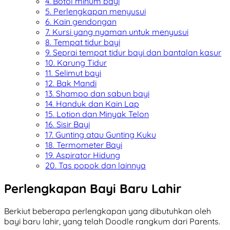
4. Botol minum bayi
5. Perlengkapan menyusui
6. Kain gendongan
7. Kursi yang nyaman untuk menyusui
8. Tempat tidur bayi
9. Seprai tempat tidur bayi dan bantalan kasur
10. Karung Tidur
11. Selimut bayi
12. Bak Mandi
13. Shampo dan sabun bayi
14. Handuk dan Kain Lap
15. Lotion dan Minyak Telon
16. Sisir Bayi
17. Gunting atau Gunting Kuku
18. Termometer Bayi
19. Aspirator Hidung
20. Tas popok dan lainnya
Perlengkapan Bayi Baru Lahir
Berkiut beberapa perlengkapan yang dibutuhkan oleh
bayi baru lahir, yang telah Doodle rangkum dari Parents.