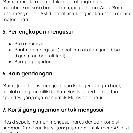
Mums mungkin memerlukan botol bayi untuk
memberikan susu botol di minggu pertama. Atau Mums
bisa menyimpan ASI di botol untuk digunakan saat minum
malam hari.
5. Perlengkapan menyusui
Bra menyusui
Bantalan menyusui (sekali pakai atau yang bisa
digunakan berkali-kali)
Pompa payudara
6. Kain gendongan
Mums juga harus menyediakan kain gendongan bayi,
pilihlah yang memiliki bahan elastis seperti licra atau
spandes yang nyaman untuk Mums dan bayi.
7. Kursi yang nyaman untuk menyusui
Meski sepele, namun menyusui harus dengan kondisi
nyaman. Gunakan kursi yang nyaman untuk mengASIhi si