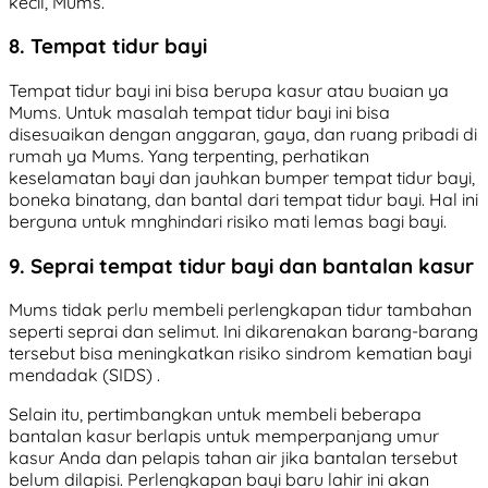
kecil, Mums.
8. Tempat tidur bayi
Tempat tidur bayi ini bisa berupa kasur atau buaian ya
Mums. Untuk masalah tempat tidur bayi ini bisa
disesuaikan dengan anggaran, gaya, dan ruang pribadi di
rumah ya Mums. Yang terpenting, perhatikan
keselamatan bayi dan jauhkan bumper tempat tidur bayi,
boneka binatang, dan bantal dari tempat tidur bayi. Hal ini
berguna untuk mnghindari risiko mati lemas bagi bayi.
9. Seprai tempat tidur bayi dan bantalan kasur
Mums tidak perlu membeli perlengkapan tidur tambahan
seperti seprai dan selimut. Ini dikarenakan barang-barang
tersebut bisa meningkatkan risiko sindrom kematian bayi
mendadak (SIDS) .
Selain itu, pertimbangkan untuk membeli beberapa
bantalan kasur berlapis untuk memperpanjang umur
kasur Anda dan pelapis tahan air jika bantalan tersebut
belum dilapisi. Perlengkapan bayi baru lahir ini akan