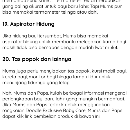
memantau suhu si kecil. Termometer rektal merupakan
yang paling akurat untuk bayi baru lahir. Tapi Mums pun
bisa memakai termometer telinga atau dahi.
19. Aspirator Hidung
Jika hidung bayi tersumbat, Mums bisa memakai
aspirator hidung untuk membantu melegakan karna bayi
masih tidak bisa bernapas dengan mudah lwat mulut.
20. Tas popok dan lainnya
Mums juga perlu menyiapkan tas popok, kursi mobil bayi,
kereta bayi, monitor bayi hingga lampu tidur untuk
menunjang tidurnya yang lelap.
Nah, Mums dan Paps, itulah berbagai informasi mengenai
perlengkapan bayi baru lahir yang mungkin bermanfaat.
Jika Mums dan Paps tertarik untuk menggunakan
rangkaian Doodle Exclusive Baby Care, Mums dan Paps
dapat klik link pembelian produk di bawah ini.