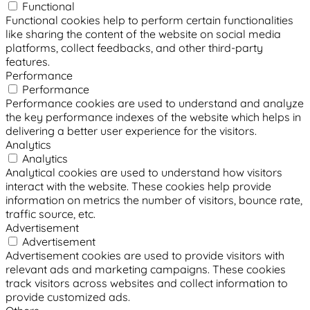
Functional
Functional cookies help to perform certain functionalities
like sharing the content of the website on social media
platforms, collect feedbacks, and other third-party
features.
Performance
Performance
Performance cookies are used to understand and analyze
the key performance indexes of the website which helps in
delivering a better user experience for the visitors.
Analytics
Analytics
Analytical cookies are used to understand how visitors
interact with the website. These cookies help provide
information on metrics the number of visitors, bounce rate,
traffic source, etc.
Advertisement
Advertisement
Advertisement cookies are used to provide visitors with
relevant ads and marketing campaigns. These cookies
track visitors across websites and collect information to
provide customized ads.