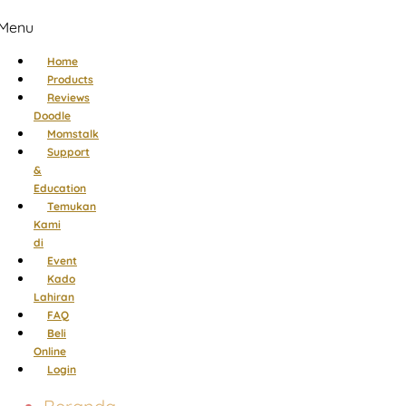
Menu
Home
Products
Reviews
Doodle
Momstalk
Support
&
Education
Temukan
Kami
di
Event
Kado
Lahiran
FAQ
Beli
Online
Login