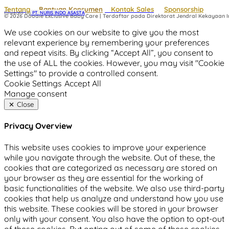
Tentang
Bantuan Konsumen
Kontak Sales
Sponsorship
Powered by
 PT. NURIS INDO ASASTA
© 2026 Doodle Exclusive Baby Care | Terdaftar pada Direktorat Jendral Kekayaan In
We use cookies on our website to give you the most
relevant experience by remembering your preferences
and repeat visits. By clicking “Accept All”, you consent to
the use of ALL the cookies. However, you may visit "Cookie
Settings" to provide a controlled consent.
Cookie Settings
Accept All
Manage consent
Close
Privacy Overview
This website uses cookies to improve your experience
while you navigate through the website. Out of these, the
cookies that are categorized as necessary are stored on
your browser as they are essential for the working of
basic functionalities of the website. We also use third-party
cookies that help us analyze and understand how you use
this website. These cookies will be stored in your browser
only with your consent. You also have the option to opt-out
of these cookies. But opting out of some of these cookies